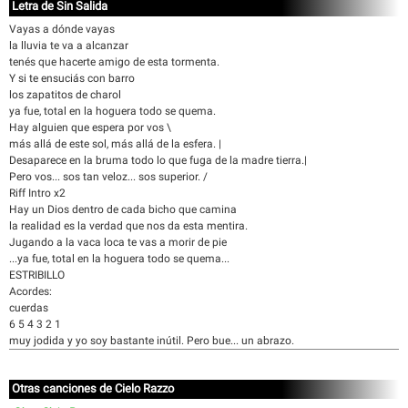
Letra de Sin Salida
Vayas a dónde vayas
la lluvia te va a alcanzar
tenés que hacerte amigo de esta tormenta.
Y si te ensuciás con barro
los zapatitos de charol
ya fue, total en la hoguera todo se quema.
Hay alguien que espera por vos \
más allá de este sol, más allá de la esfera. |
Desaparece en la bruma todo lo que fuga de la madre tierra.|
Pero vos... sos tan veloz... sos superior. /
Riff Intro x2
Hay un Dios dentro de cada bicho que camina
la realidad es la verdad que nos da esta mentira.
Jugando a la vaca loca te vas a morir de pie
...ya fue, total en la hoguera todo se quema...
ESTRIBILLO
Acordes:
cuerdas
6 5 4 3 2 1
muy jodida y yo soy bastante inútil. Pero bue... un abrazo.
Otras canciones de Cielo Razzo