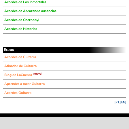
Acordes de Los Inmortales
Acordes de Abrazando ausencias
Acordes de Chernobyl
Acordes de Historias
Extras
Acordes de Guitarra
Afinador de Guitarra
¡nuevo!
Blog de LaCuerda
Aprender a tocar Guitarra
Acordes Guitarra
[PT]
[EN]
©
LaCuerda
.net
·
·
·
aviso legal
privacidad
contacto