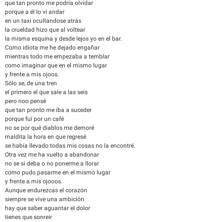
que tan pronto me podría olvidar
porque a él lo vi andar
en un taxi ocultandose atrás
la crueldad hizo que al voltear
la misma esquina y desde lejos yo en el bar.
Como idiota me he dejado engañar
mientras todo me empezaba a temblar
como imaginar que en el mismo lugar
y frente a mis ojoos.
Sólo se, de una tren
el primero el que sale a las seis
pero noo pensé
que tan pronto me iba a suceder
porque fuí por un café
no se por qué diablos me demoré
maldita la hora en que regresé
se había llevado todas mis cosas no la encontré.
Otra vez me ha vuelto a abandonar
no se si deba o no ponerme a llorar
como pudo pasarme en el mismo lugar
y frente a mis ojooos.
Aunque endurezcas el corazón
siempre se vive una ambición
hay que saber aguantar el dolor
tienes que sonreir