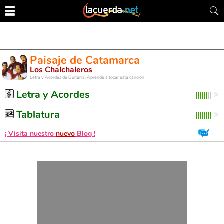
Paisaje de Catamarca
Los Chalchaleros
Letra y Acordes de Guitarra. Aprende a tocar esta canción
Letra y Acordes
Tablatura
¡ Visita nuestro
nuevo
Blog !