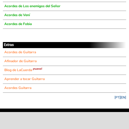
Acordes de Los enemigos del Señor
Acordes de Vení
Acordes de Fobia
Extras
Acordes de Guitarra
Afinador de Guitarra
¡nuevo!
Blog de LaCuerda
Aprender a tocar Guitarra
Acordes Guitarra
[PT]
[EN]
©
LaCuerda
.net
·
·
·
aviso legal
privacidad
contacto