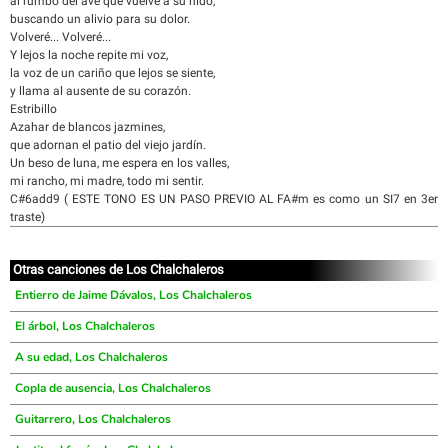
al rumbo del ave que vuelve a su nido,
buscando un alivio para su dolor.
Volveré... Volveré...
Y lejos la noche repite mi voz,
la voz de un cariño que lejos se siente,
y llama al ausente de su corazón.
Estribillo
Azahar de blancos jazmines,
que adornan el patio del viejo jardín.
Un beso de luna, me espera en los valles,
mi rancho, mi madre, todo mi sentir.
C#6add9 ( ESTE TONO ES UN PASO PREVIO AL FA#m es como un SI7 en 3er
traste)
Otras canciones de Los Chalchaleros
Entierro de Jaime Dávalos, Los Chalchaleros
El árbol, Los Chalchaleros
A su edad, Los Chalchaleros
Copla de ausencia, Los Chalchaleros
Guitarrero, Los Chalchaleros