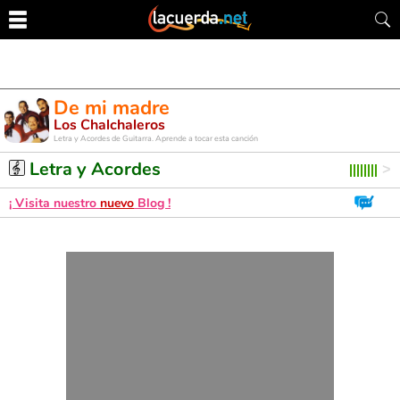
De mi madre
Los Chalchaleros
Letra y Acordes de Guitarra. Aprende a tocar esta canción
Letra y Acordes
¡ Visita nuestro
nuevo
Blog !