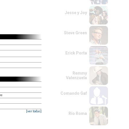
Jesse y Joy
Steve Green
Erick Porta
Remmy
Valenzuela
Comando Gaf
re
[ver todas]
Río Roma