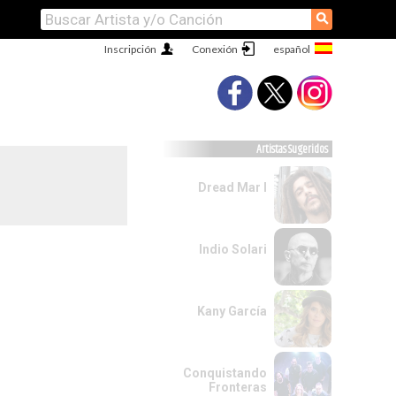
⚲
Inscripción
Conexión
Artistas Sugeridos
Dread Mar I
Indio Solari
Kany García
Conquistando
Fronteras