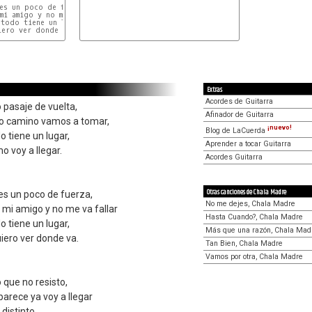
es un poco de fuerza,

mi amigo y no me va fallar

todo tiene un lugar,

ero ver donde va.

Extras
Acordes de Guitarra
o pasaje de vuelta,
Afinador de Guitarra
mo camino vamos a tomar,
¡nuevo!
Blog de LaCuerda
do tiene un lugar,
Aprender a tocar Guitarra
o voy a llegar.
Acordes Guitarra
Otras canciones de Chala Madre
es un poco de fuerza,
No me dejes, Chala Madre
 mi amigo y no me va fallar
Hasta Cuando?, Chala Madre
do tiene un lugar,
Más que una razón, Chala Mad
iero ver donde va.
Tan Bien, Chala Madre
Vamos por otra, Chala Madre
lo que no resisto,
arece ya voy a llegar
distinto,