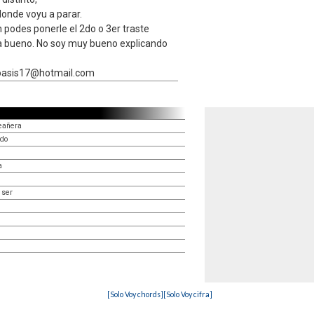
donde voyu a parar.
 podes ponerle el 2do o 3er traste
da bueno. No soy muy bueno explicando
bloasis17@hotmail.com
eañera
ado
a
 ser
[Solo Voy chords]
[Solo Voy cifra]