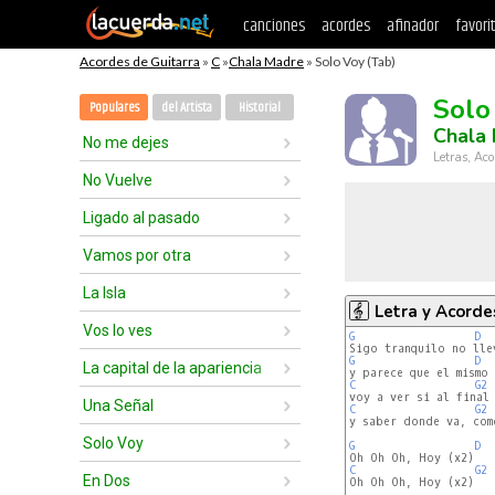
canciones
acordes
afinador
favori
Acordes de Guitarra
»
C
»
Chala Madre
» Solo Voy (Tab)
Solo
Populares
del Artista
Historial
Chala
No me dejes
Letras, Aco
No Vuelve
Ligado al pasado
Vamos por otra
La Isla
Letra y Acorde
Vos lo ves
G
D
G
D
La capital de la apariencia
C
G2
Una Señal
C
G2
y saber donde va, como
Solo Voy
G
D
C
G2
En Dos
Oh Oh Oh, Hoy (x2)
