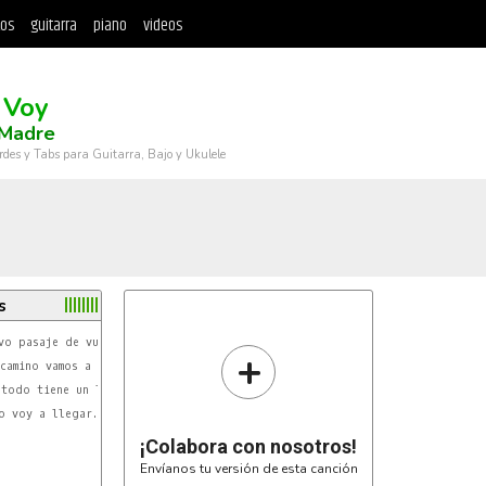
tos
guitarra
piano
videos
 Voy
 Madre
rdes y Tabs para Guitarra, Bajo y Ukulele
s
Em
+
Em
Am
Am
 voy a llegar.

Em
¡Colabora con nosotros!
Am
Envíanos tu versión de esta canción