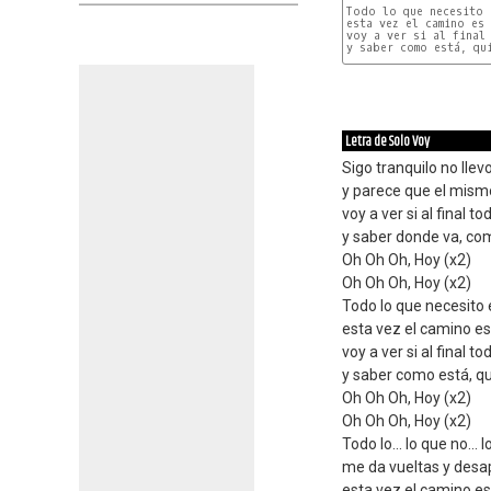
Todo lo que necesito 
esta vez el camino es 
voy a ver si al final 
y saber como está, qui
Letra de Solo Voy
Sigo tranquilo no llev
y parece que el mis
voy a ver si al final to
y saber donde va, com
Oh Oh Oh, Hoy (x2)
Oh Oh Oh, Hoy (x2)
Todo lo que necesito 
esta vez el camino es
voy a ver si al final to
y saber como está, qu
Oh Oh Oh, Hoy (x2)
Oh Oh Oh, Hoy (x2)
Todo lo... lo que no... 
me da vueltas y desap
esta vez el camino es 