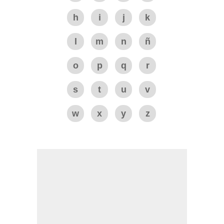
h
i
j
k
l
m
n
ñ
o
p
q
r
s
t
u
v
w
x
y
z