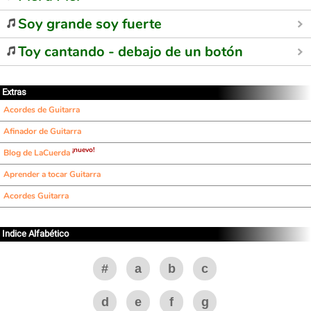
Soy grande soy fuerte
Toy cantando - debajo de un botón
Extras
Acordes de Guitarra
Afinador de Guitarra
¡nuevo!
Blog de LaCuerda
Aprender a tocar Guitarra
Acordes Guitarra
Indice Alfabético
#
a
b
c
d
e
f
g