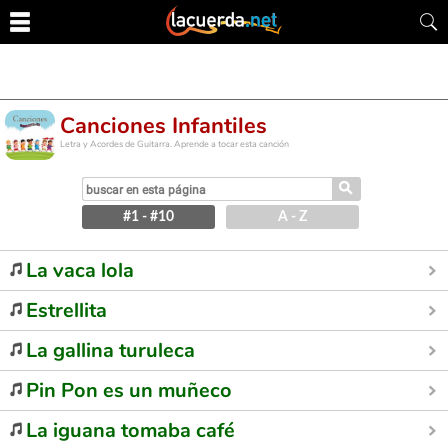
Canciones Infantiles
Letra y Acordes de Guitarra. Aprende a tocar esta canción
⚲
#1 - #10
A - Z
La vaca lola
Estrellita
La gallina turuleca
Pin Pon es un muñeco
La iguana tomaba café