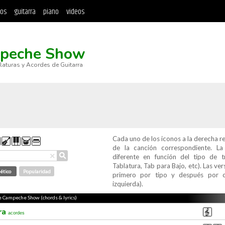
tos
guitarra
piano
videos
peche Show
blaturas y Acordes de Guitarra
Cada uno de los iconos a la derecha r
de la canción correspondiente. L
⚲
×
diferente en función del tipo de t
Tablatura, Tab para Bajo, etc). Las v
ético
Popularidad
primero por tipo y después por c
izquierda).
de Campeche Show (chords & lyrics)
ra
acordes