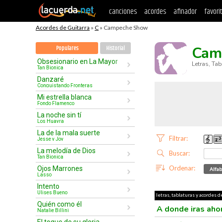
canciones
acordes
afinador
favori
Acordes de Guitarra
»
C
» Campeche Show
Cam
Populares
Historial
Obsesionario en La Mayor
Letras, Ta
Tan Bionica
Danzaré
Conquistando Fronteras
Mi estrella blanca
Fondo Flamenco
La noche sin tí
Los Huayra
La de la mala suerte
Filtrar:
Jesse y Joy
La melodía de Dios
Buscar:
Tan Bionica
Ordenar:
Ojos Marrones
Alfab
Lasso
Intento
Ulises Bueno
letras, tablaturas y acordes 
Quién como él
A donde iras aho
Natalie Billini