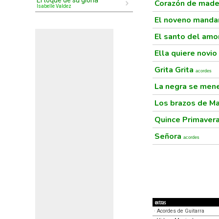
El toque de su gloria
Corazón de mad
Isabelle Valdez
El noveno mand
El santo del amo
Ella quiere novio
Grita Grita
acordes
La negra se men
Los brazos de M
Quince Primaver
Señora
acordes
extras
·
Acordes de Guitarra