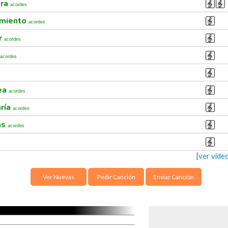
era
acordes
amiento
acordes
r
acordes
acordes
ea
acordes
aría
acordes
as
acordes
[ver vid
Ver Nuevas
Pedir Canción
Enviar Canción