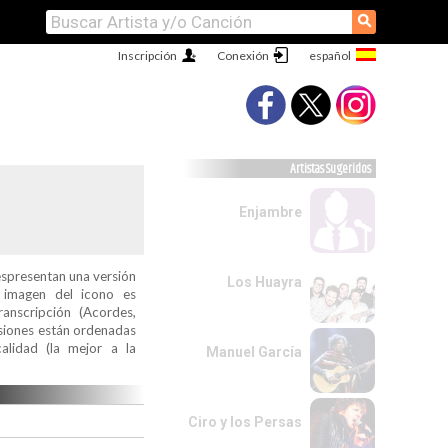
⚲
Inscripción
Conexión
Artistas Sugeridos
Enjambre
espresentan una versión
Los Huayra
a imagen del icono es
ranscripción (Acordes,
ersiones están ordenadas
alidad (la mejor a la
Manuel García
Ciro y los Persas