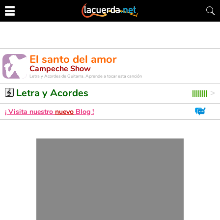
El santo del amor
Campeche Show
Letra y Acordes de Guitarra. Aprende a tocar esta canción
Letra y Acordes
¡ Visita nuestro
nuevo
Blog !