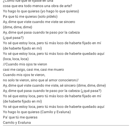
¿Como fue que te fijaste en una
cosa que era todo menos una obra de arte?
Yo hago lo que quieras (yo hago lo que quieras)
Pa que tú me quieras (solo pídelo)
Ay, dime que viste cuando me viste se sincero
(dime, dime, dime)
Ay, dime qué pasa cuando te paso por la cabeza
(¿qué pasa?)
Yo sé que estoy loca, pero tú más loco de haberte fijado en mí
(de haberte fijado en mí)
Yo sé que estoy loca, pero tú más loco de haberte quedado aquí
(loca, loca, loca)
//Cuando mis ojos te vieron
casi me caigo, casi me, casi me muero
Cuando mis ojos te vieron,
no solo te vieron, sino que al amor conocieron//
Ay, dime qué viste cuando me viste, sé sincero (dime, dime, dime)
Ay, dime qué pasa cuando te paso por la cabeza (¿qué pasa?)
Yo sé que estoy loca, pero tú más loco de haberte fijado en mí
(de haberte fijado en mí)
Yo sé que estoy loca, pero tú más loco de haberte quedado aquí
Yo hago lo que quieras (Camilo y Evaluna)
Pa' que tú me quieras
Camilo y Evaluna