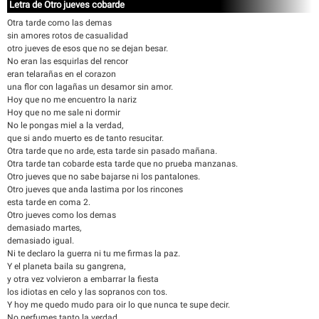
Letra de Otro jueves cobarde
Otra tarde como las demas
sin amores rotos de casualidad
otro jueves de esos que no se dejan besar.
No eran las esquirlas del rencor
eran telarañas en el corazon
una flor con lagañas un desamor sin amor.
Hoy que no me encuentro la nariz
Hoy que no me sale ni dormir
No le pongas miel a la verdad,
que si ando muerto es de tanto resucitar.
Otra tarde que no arde, esta tarde sin pasado mañana.
Otra tarde tan cobarde esta tarde que no prueba manzanas.
Otro jueves que no sabe bajarse ni los pantalones.
Otro jueves que anda lastima por los rincones
esta tarde en coma 2.
Otro jueves como los demas
demasiado martes,
demasiado igual.
Ni te declaro la guerra ni tu me firmas la paz.
Y el planeta baila su gangrena,
y otra vez volvieron a embarrar la fiesta
los idiotas en celo y las sopranos con tos.
Y hoy me quedo mudo para oir lo que nunca te supe decir.
No perfumes tanto la verdad