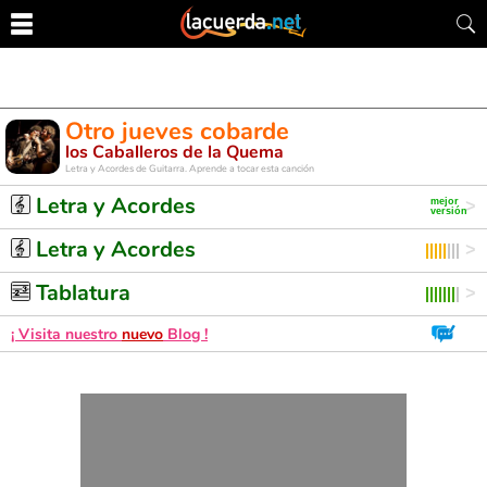
Otro jueves cobarde
los Caballeros de la Quema
Letra y Acordes de Guitarra. Aprende a tocar esta canción
Letra y Acordes
Letra y Acordes
Tablatura
¡ Visita nuestro
nuevo
Blog !