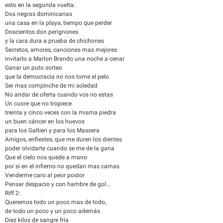
esto en la segunda vuelta:
Dos negras dominicanas
una casa en la playa, tiempo que perder
Doscientos don perignones
y la cara dura a prueba de chichones
Secretos, amores, canciones mas mejores
invitarlo a Marlon Brando una noche a cenar
Ganar un puto sorteo
que la democracia no nos tome el pelo
Ser mas compinche de mi soledad
No andar de oferta cuando vos no estas
Un cuore que no tropiece
treinta y cinco veces con la misma piedra
un buen cáncer en los huevos
para los Galtieri y para los Massera
Amigos, enfiestes, que me duren los dientes
poder olvidarte cuando se me de la gana
Que el cielo nos quede a mano
por si en el infierno no quedan mas camas
Venderme caro al peor postor
Pensar despacio y con hambre de gol...
Riff 2:
Queremos todo un poco mas de todo,
de todo un poco y un poco además
Diez kilos de sangre fría