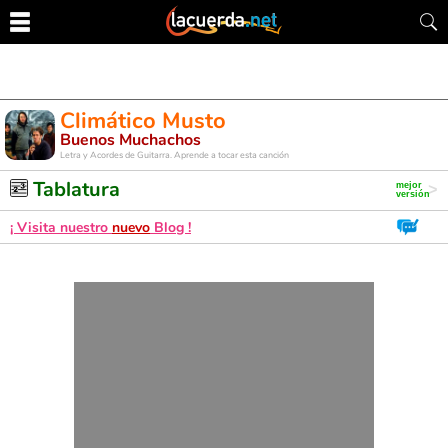
Climático Musto
Buenos Muchachos
Letra y Acordes de Guitarra. Aprende a tocar esta canción
Tablatura
¡ Visita nuestro
nuevo
Blog !