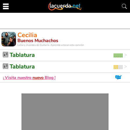
Cecilia
Buenos Muchachos
Letra y Acordes de Guitarra. Aprende a tocar esta canción
Tablatura
Tablatura
¡ Visita nuestro
nuevo
Blog !