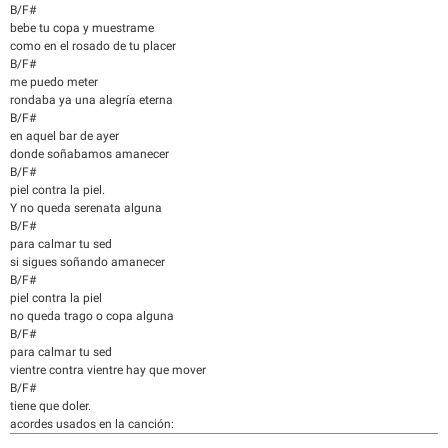
B/F#
bebe tu copa y muestrame
como en el rosado de tu placer
B/F#
me puedo meter
rondaba ya una alegría eterna
B/F#
en aquel bar de ayer
donde soñabamos amanecer
B/F#
piel contra la piel.
Y no queda serenata alguna
B/F#
para calmar tu sed
si sigues soñando amanecer
B/F#
piel contra la piel
no queda trago o copa alguna
B/F#
para calmar tu sed
vientre contra vientre hay que mover
B/F#
tiene que doler.
acordes usados en la canción: