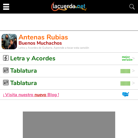
Antenas Rubias
Buenos Muchachos
Letra y Acordes de Guitarra. Aprende a tocar esta canción
Letra y Acordes
Tablatura
Tablatura
¡ Visita nuestro
nuevo
Blog !