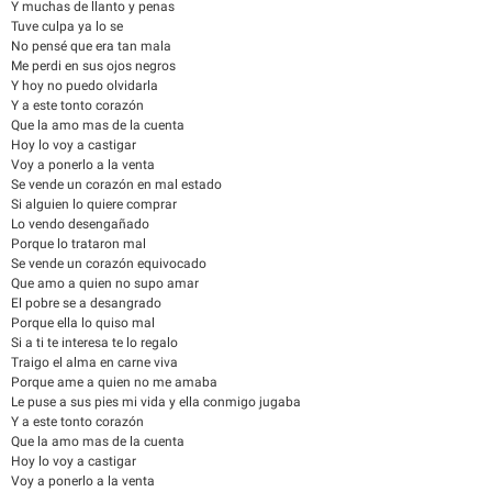
Y muchas de llanto y penas
Tuve culpa ya lo se
No pensé que era tan mala
Me perdi en sus ojos negros
Y hoy no puedo olvidarla
Y a este tonto corazón
Que la amo mas de la cuenta
Hoy lo voy a castigar
Voy a ponerlo a la venta
Se vende un corazón en mal estado
Si alguien lo quiere comprar
Lo vendo desengañado
Porque lo trataron mal
Se vende un corazón equivocado
Que amo a quien no supo amar
El pobre se a desangrado
Porque ella lo quiso mal
Si a ti te interesa te lo regalo
Traigo el alma en carne viva
Porque ame a quien no me amaba
Le puse a sus pies mi vida y ella conmigo jugaba
Y a este tonto corazón
Que la amo mas de la cuenta
Hoy lo voy a castigar
Voy a ponerlo a la venta