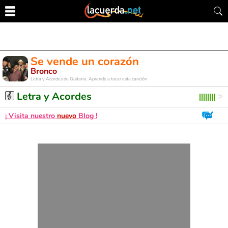
Se vende un corazón
Bronco
Letra y Acordes de Guitarra. Aprende a tocar esta canción
Letra y Acordes
¡ Visita nuestro
nuevo
Blog !