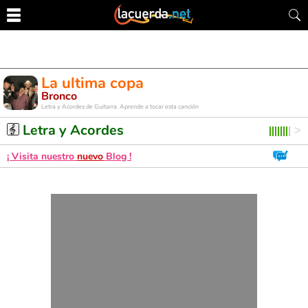
La ultima copa
Bronco
Letra y Acordes de Guitarra. Aprende a tocar esta canción
Letra y Acordes
¡ Visita nuestro
nuevo
Blog !