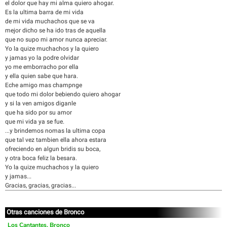
el dolor que hay mi alma quiero ahogar.
Es la ultima barra de mi vida
de mi vida muchachos que se va
mejor dicho se ha ido tras de aquella
que no supo mi amor nunca apreciar.
Yo la quize muchachos y la quiero
y jamas yo la podre olvidar
yo me emborracho por ella
y ella quien sabe que hara.
Eche amigo mas champnge
que todo mi dolor bebiendo quiero ahogar
y si la ven amigos diganle
que ha sido por su amor
que mi vida ya se fue.
...y brindemos nomas la ultima copa
que tal vez tambien ella ahora estara
ofreciendo en algun bridis su boca,
y otra boca feliz la besara.
Yo la quize muchachos y la quiero
y jamas...
Gracias, gracias, gracias...
Otras canciones de Bronco
Los Cantantes, Bronco