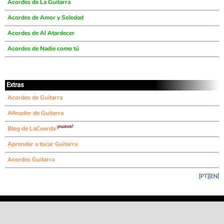
Acordes de La Guitarra
Acordes de Amor y Soledad
Acordes de Al Atardecer
Acordes de Nadie como tú
Extras
Acordes de Guitarra
Afinador de Guitarra
¡nuevo!
Blog de LaCuerda
Aprender a tocar Guitarra
Acordes Guitarra
[PT]
[EN]
©
LaCuerda
.net
·
·
·
aviso legal
privacidad
contacto