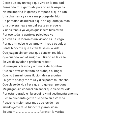
Dicen que soy un vago que vive en la maldad
Fumando mi cigarro ahi parado en la esquina
No me importa la gente y tampoco el que diran
Una chamarra ya vieja me protege del frio
Un pantalon de mezclilla que no aguanta ya mas
Una playera negra un paliacate en el cuello
Y unos tennis ya viejos que inserdibles estan
Por eso toda la gente es psicologa ya
y dicen es un ladron es un vicioso es un vago
Por que mi cabello es largo y mi ropa es vulgar
Gente hipocrita que es tan falsa en la vida
Que juzgan sin conocer que tiene en realidad
Que cuando ven al amigo ahi tirado en la calle
En vez de ayudarlo prefieren rodear
No me gusta la vida y ordinaria del hombre
Que solo vive encerrado del trabajo al hogar
Que no tiene ninguna ilucion de ser alguien
La gente pasa y me mira y dice pobre muchacho
Que clase de vida lleva que no quieran perdonar
Me juzgan sin conocer sin saber que es de mi vida
Por estar parado en la esquina y mi vestimenta anormal
Piensa que tanta gente que pelea en esta vida
Poseer lo mejor tener mas que los demas
siendo gente falsa hipocrita y ambisiosa
Es una m .............................. Aprendri la verdad