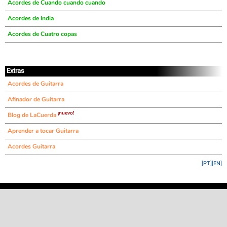
Acordes de Cuando cuando cuando
Acordes de India
Acordes de Cuatro copas
Extras
Acordes de Guitarra
Afinador de Guitarra
¡nuevo!
Blog de LaCuerda
Aprender a tocar Guitarra
Acordes Guitarra
[PT]
[EN]
©
LaCuerda
.net
·
·
·
aviso legal
privacidad
contacto