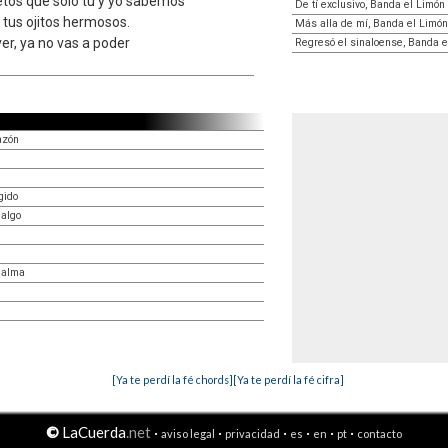
etos que solo tú y yo sabemos
De tí exclusivo, Banda el Limón
, tus ojitos hermosos.
Más alla de mí, Banda el Limón
er, ya no vas a poder
Regresó el sinaloense, Banda e
azón
gido
 algo
 alma
[Ya te perdí la fé chords]
[Ya te perdí la fé cifra]
©
LaCuerda
.net
·
·
·
·
·
·
aviso legal
privacidad
es
en
pt
contacto