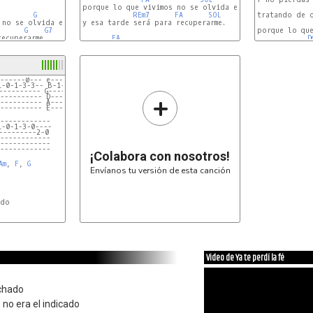
porque lo que vivimos no se olvida en una tarde

G
C
REm7
FA
SOL
tratando de o
 no se olvida en una tarde

y esa tarde será para recuperarme.

G
G7
porque lo que
ecuperarme.

FA
D
------0--- e----------0-0-0-0-0---------
1-0-1-3-3-- B-1-1-0-1-3---------3-1-0-0-1
---------- G----------------------------
+
---------- D----------------------------
---------- A----------------------------
---------- E----------------------------
------------
1-0-1-3-0----
---------2-0
------------
------------
------------
¡Colabora con nosotros!
Am
, 
F
, 
G
Envíanos tu versión de esta canción
Video de Ya te perdí la fé
chado
 no era el indicado