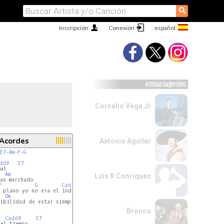
⚲
Inscripción
Conexión
Artistas Sugeridos
Cornelio Vega Jr
 Acordes
Antonio Aguilar
E7
-
Am
-
F
-
G
dd9
E7
al

Am
Luis R Conriquez
as marchado

F
G
Cadd9
 plano yo no era el indicado

Dm
G
ibilidad de estar siempre a tu lado.

Bronco
Cadd9
E7
el tiempo
