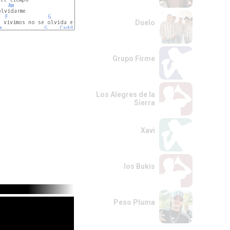
Am
lvidarme

F
G
Cadd9
Duelo
 vivimos no se olvida en una tarde

m
G
Cadd9
Grupo Firme
Los Alegres de la
Sierra
Xavi
los Bukis
Peso Pluma