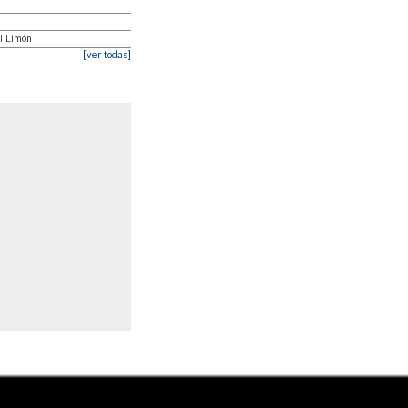
l Limón
[ver todas]