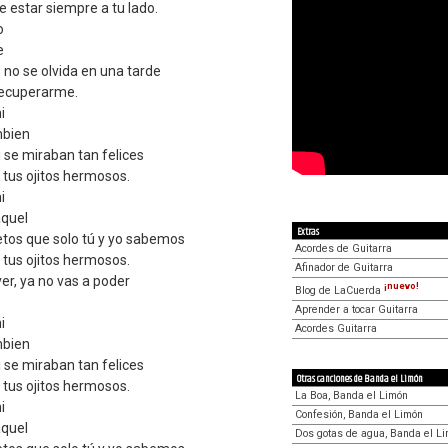
de estar siempre a tu lado.
o
e
 no se olvida en una tarde
 recuperarme.
i
mbien
i se miraban tan felices
, tus ojitos hermosos.
i
aquel
Extras
etos que solo tú y yo sabemos
Acordes de Guitarra
, tus ojitos hermosos.
Afinador de Guitarra
er, ya no vas a poder
¡nuevo!
Blog de LaCuerda
Aprender a tocar Guitarra
i
Acordes Guitarra
mbien
i se miraban tan felices
Otras canciones de Banda el Limón
, tus ojitos hermosos.
La Boa, Banda el Limón
i
Confesión, Banda el Limón
aquel
Dos gotas de agua, Banda el L