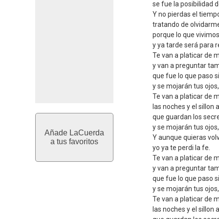
se fue la posibilidad 
Y no pierdas el tiemp
tratando de olvidarm
porque lo que vivimos
y ya tarde será para
Te van a platicar de m
y van a preguntar ta
que fue lo que paso s
y se mojarán tus ojos
Te van a platicar de m
las noches y el sillon 
que guardan los secr
y se mojarán tus ojos
Añade LaCuerda
Y aunque quieras volv
a tus favoritos
yo ya te perdi la fe.
Te van a platicar de m
y van a preguntar ta
que fue lo que paso s
y se mojarán tus ojos
Te van a platicar de m
las noches y el sillon 