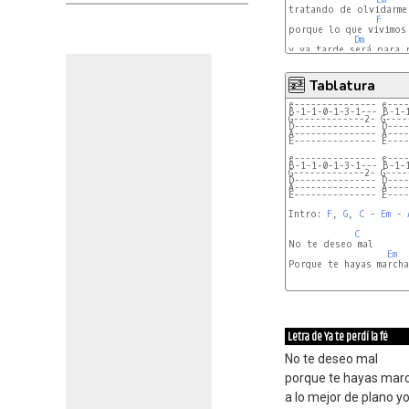
tratando de olvidarme

F
porque lo que vivimos
Dm
y ya tarde será para r
Tablatura
e--------------- e----
B-1-1-0-1-3-1--- B-1-
G-------------2- G----
D--------------- D----
A--------------- A----
E--------------- E----
e--------------- e----
B-1-1-0-1-3-1--- B-1-
G-------------2- G----
D--------------- D----
A--------------- A----
E--------------- E----
Intro: 
F
, 
G
, 
C
 - 
Em
 - 
C
No te deseo mal

Em
Letra de Ya te perdí la fé
No te deseo mal
porque te hayas mar
a lo mejor de plano yo