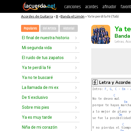
canciones
acordes
afinador
favori
Acordes de Guitarra
»
B
»
Banda el Limón
» Ya te perdí la fé (Tab)
Ya te
Populares
del Artista
Historial
Banda
El final de nuestra historia
Letras, Aco
Mi segunda vida
El ruido de tus zapatos
Ya te perdí la fé
Ya no te buscaré
Letra y Acorde
La llamada de mi ex
Intro: 
F
, 
G
, 
C
 - 
Em
 - 
C
De tí exclusivo
No te deseo mal

Em
porque te hayas marcha
Sobre mis pies
F
a lo mejor de plano y
Dm
Ya es muy tarde
se fue la posibilidad
C
Niña de mi corazón
Y no pierdas el tiempo
Em