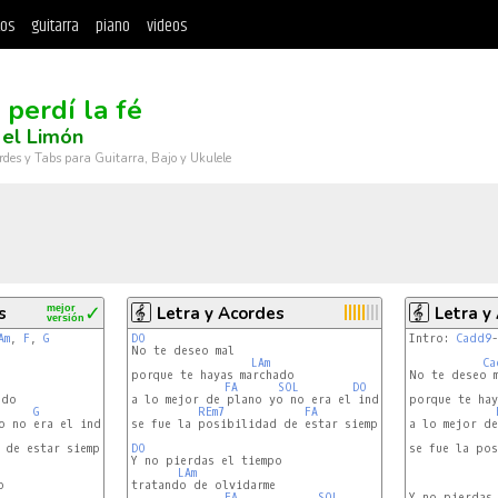
tos
guitarra
piano
videos
 perdí la fé
 el Limón
rdes y Tabs para Guitarra, Bajo y Ukulele
s
mejor
✓
Letra y Acordes
Letra y
versión
Am
, 
F
, 
G
DO
Intro: 
Cadd9
-
LAm
Ca
porque te hayas marchado

No te deseo m
FA
SOL
DO
do

a lo mejor de plano yo no era el indicado

porque te hay
G
C
REm7
FA
SOL
o no era el indicado

se fue la posibilidad de estar siempre a tu lado.

a lo mejor de
G
 de estar siempre a tu lado.

DO
se fue la pos
LAm


tratando de olvidarme

FA
SOL
Y no pierdas 
DO