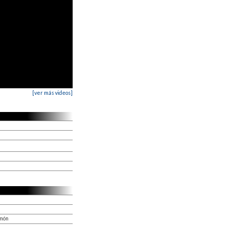
[ver más videos]
imón