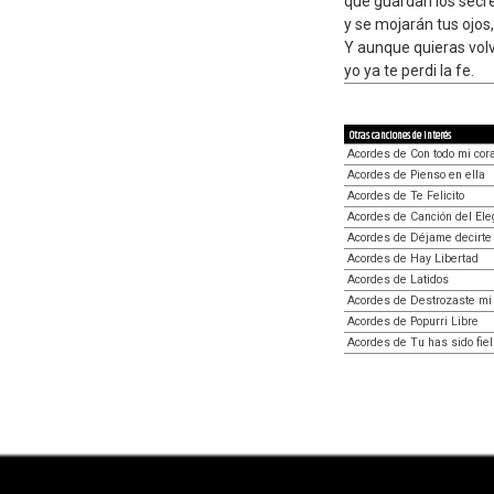
que guardan los secr
y se mojarán tus ojos
Y aunque quieras volv
yo ya te perdi la fe.
Otras canciones de interés
Acordes de Con todo mi cor
Acordes de Pienso en ella
Acordes de Te Felicito
Acordes de Canción del Ele
Acordes de Déjame decirte
Acordes de Hay Libertad
Acordes de Latidos
Acordes de Destrozaste mi
Acordes de Popurri Libre
Acordes de Tu has sido fiel