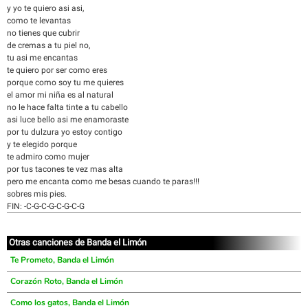
y yo te quiero asi asi,
como te levantas
no tienes que cubrir
de cremas a tu piel no,
tu asi me encantas
te quiero por ser como eres
porque como soy tu me quieres
el amor mi niña es al natural
no le hace falta tinte a tu cabello
asi luce bello asi me enamoraste
por tu dulzura yo estoy contigo
y te elegido porque
te admiro como mujer
por tus tacones te vez mas alta
pero me encanta como me besas cuando te paras!!!
sobres mis pies.
FIN: -C-G-C-G-C-G-C-G
Otras canciones de Banda el Limón
Te Prometo, Banda el Limón
Corazón Roto, Banda el Limón
Como los gatos, Banda el Limón