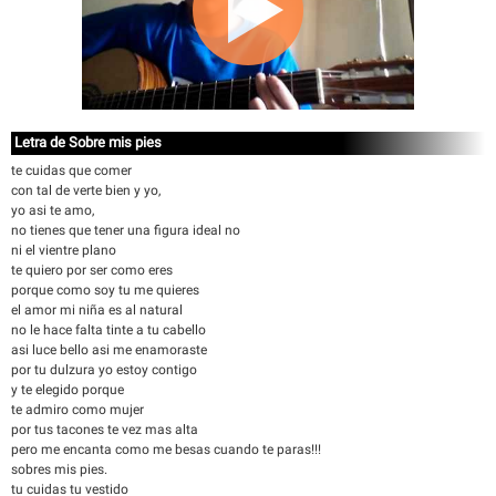
Letra de Sobre mis pies
te cuidas que comer
con tal de verte bien y yo,
yo asi te amo,
no tienes que tener una figura ideal no
ni el vientre plano
te quiero por ser como eres
porque como soy tu me quieres
el amor mi niña es al natural
no le hace falta tinte a tu cabello
asi luce bello asi me enamoraste
por tu dulzura yo estoy contigo
y te elegido porque
te admiro como mujer
por tus tacones te vez mas alta
pero me encanta como me besas cuando te paras!!!
sobres mis pies.
tu cuidas tu vestido