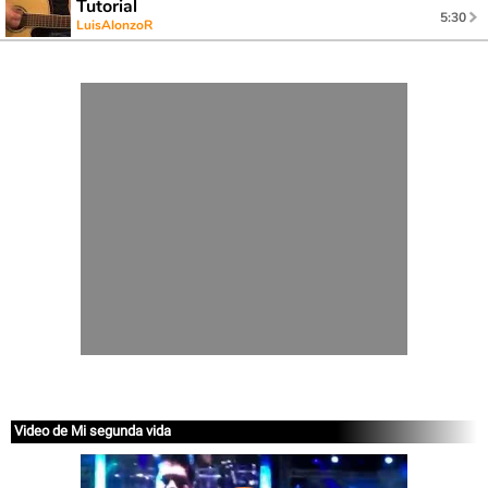
Tutorial
5:30
LuisAlonzoR
Video de Mi segunda vida