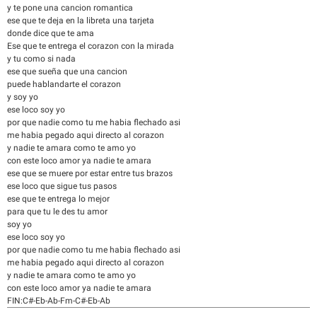
y te pone una cancion romantica
ese que te deja en la libreta una tarjeta
donde dice que te ama
Ese que te entrega el corazon con la mirada
y tu como si nada
ese que sueña que una cancion
puede hablandarte el corazon
y soy yo
ese loco soy yo
por que nadie como tu me habia flechado asi
me habia pegado aqui directo al corazon
y nadie te amara como te amo yo
con este loco amor ya nadie te amara
ese que se muere por estar entre tus brazos
ese loco que sigue tus pasos
ese que te entrega lo mejor
para que tu le des tu amor
soy yo
ese loco soy yo
por que nadie como tu me habia flechado asi
me habia pegado aqui directo al corazon
y nadie te amara como te amo yo
con este loco amor ya nadie te amara
FIN:C#-Eb-Ab-Fm-C#-Eb-Ab