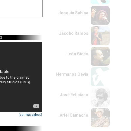
Joaquín Sabina
Jacobo Ramos
te
-|

-|

León Gieco
Hermanos Devia
José Feliciano
[ver más videos]
Ariel Camacho