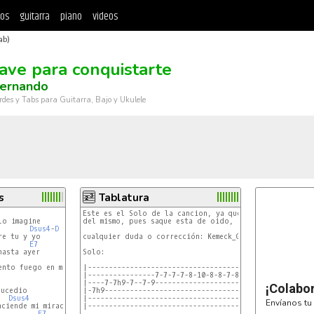
tos
guitarra
piano
videos
ab)
lave para conquistarte
Fernando
rdes y Tabs para Guitarra, Bajo y Ukulele
s
Tablatura
Este es el Solo de la cancion, ya que nunca encontre un
del mismo, pues saque esta de oido, a mi me suena bien.
Dsus4
-
D
cualquier duda o corrección: Kemeck_Ghana@hotmail.com

E7
asta ayer

Solo:

G
D
ento fuego en mi corazon

|-------------------------------------|

|----------------7-7-7-7-8-10-8-8-7-8-|

|----7-7h9-7--7-9---------------------|

¡Colabo
|-7h9---------------------------------|

Dsus4
D
|-------------------------------------|

Envíanos tu 
|-------------------------------------|

E7