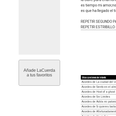
es tiempo mi amor,no
es que ha llegado el 
REPETIR SEGUNDO 
REPETIR ESTRIBILLO
Añade LaCuerda
a tus favoritos
Otras canciones de interés
Acordes de La ciudad del v
Acordes de Siento en el al
Acordes de Host of a ghost
Acordes de Sin Límites
Acordes de Adiós mi palomi
Acordes de Si quieres bail
Acordes de Afortunadament