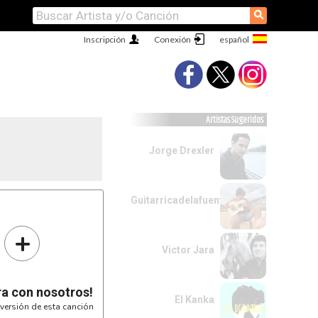
⚲
Inscripción
Conexión
Artistas Sugeridos
Jorge Drexler
Guitarricadelafuente
a tablatura

..

+
Victor Jara
ra con nosotros!
El Kanka
versión de esta canción