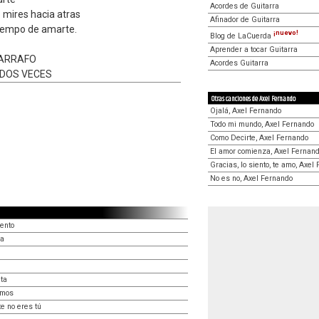
Acordes de Guitarra
 mires hacia atras
Afinador de Guitarra
tiempo de amarte.
¡nuevo!
Blog de LaCuerda
Aprender a tocar Guitarra
PARRAFO
Acordes Guitarra
 DOS VECES
Otras canciones de Axel Fernando
Ojalá, Axel Fernando
Todo mi mundo, Axel Fernando
Como Decirte, Axel Fernando
El amor comienza, Axel Fernan
Gracias, lo siento, te amo, Axel
No es no, Axel Fernando
iento
ma
ta
amos
e no eres tú