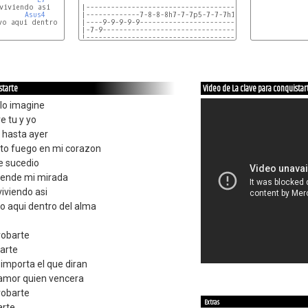
viviendo asi

|--------------------------------------------|

Asus4
|-------------7-8-8-8h7-7-7p5-7-7-7h10-------|

A
o aqui dentro del alma

|----9-9-9-9-9------------------------9b-7-7-|

|-7-9----------------------------------------|

|--------------------------------------------|

|--------------------------------------------|

|--7-9-10-9p7-5-7p5-4--|

|-8--------------------|

|----------------------|

|----------------------|

starte
Video de La clave para conquistar
|----------------------|

|----------------------|

 lo imagine
|---------------------------------7--7-8-7-8-10-8-10-12
e tu y yo
|----------------7-7-8-7-8-10-8-10-10------------------
|-4-6-7-6-7-9-7-9-9-
 hasta ayer
ento fuego en mi corazon
e sucedio
nciende mi mirada
viviendo asi
vo aqui dentro del alma
robarte
tarte
importa el que diran
l amor quien vencera
robarte
Extras
arte