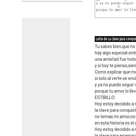
y ya no puedo seguir 
A
porque tu amor lo llev
Letra de La clave para conqui
Tu sabes bien,que no
hay algo especial entr
una amistad fue todo
y si hoy te pienso,si
Como explicar que m
si solo al verte se e
y ya no puedo seguir 
porque tu amor lo lle
ESTIBILLO:
Hoy estoy decidido a 
la clave para conquis
no temas mi amor,no 
en esta historia es e
Hoy estoy decidido a 
la clave para enamor