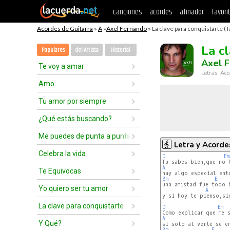
canciones
acordes
afinador
favori
Acordes de Guitarra
»
A
»
Axel Fernando
» La clave para conquistarte (T
La c
Populares
del Artista
Historial
Axel 
Te voy a amar
Letras, Aco
Amo
Tu amor por siempre
¿Qué estás buscando?
Me puedes de punta a punta
Letra y Acorde
Celebra la vida
D
Em
A
Te Equivocas
Bm
E
una amistad fue todo h
Yo quiero ser tu amor
A
y si hoy te pienso,si
La clave para conquistarte
D
Em
A
Y Qué?
Bm
E