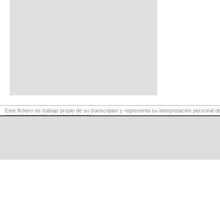
Este fichero es trabajo propio de su transcriptor y representa su interpretación personal de
material contenido en esta página es
para exclusivo uso privado, por lo que se prohibe su reproducción o retransmisión, así c
fines comerciales.
©
LaCuerda
.net
·
·
·
aviso legal
privacidad
contacto