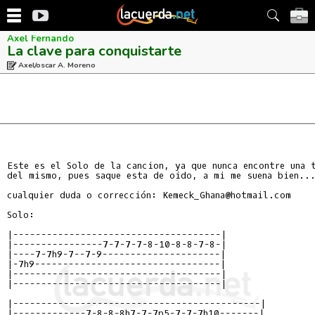
Axel Fernando
La clave para conquistarte
Axel/oscar A. Moreno
Este es el Solo de la cancion, ya que nunca encontre una t
del mismo, pues saque esta de oido, a mi me suena bien...
cualquier duda o corrección: Kemeck_Ghana@hotmail.com

Solo:

|-------------------------------------|

|----------------7-7-7-7-8-10-8-8-7-8-|

|----7-7h9-7--7-9---------------------|

|-7h9---------------------------------|

|-------------------------------------|

|-------------------------------------|

|--------------------------------------------|

|-------------7-8-8-8h7-7-7p5-7-7-7h10-------|
