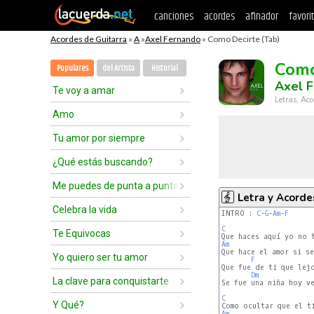
canciones
acordes
afinador
favori
Acordes de Guitarra
»
A
»
Axel Fernando
» Como Decirte (Tab)
Como
Populares
del Artista
Historial
Axel 
Te voy a amar
Letras, Aco
Amo
Tu amor por siempre
¿Qué estás buscando?
Me puedes de punta a punta
Letra y Acorde
Celebra la vida
INTRO : 
C
-
G
-
Am
-
F
C
Te Equivocas
Am
Que hace el amor si se
Yo quiero ser tu amor
F
Que fue de ti que lejo
Dm
La clave para conquistarte
Se fue una niña hoy ve
C
Y Qué?
Am