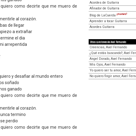
Acordes de Guitarra
 quiero como decirte que me muero de
Afinador de Guitarra
¡nuevo!
Blog de LaCuerda
mentirle al corazón.
Aprender a tocar Guitarra
bas de llegar
Acordes Guitarra
piezo a extrañar
ermine el dia
Otras canciones de Axel Fernando
mi arrepentida
Creencias, Axel Fernando
¿Qué estás buscando?, Axel Fe
í
Angel Dorado, Axel Fernando
Mis Ojos, Axel Fernando
Yo quiero ser tu amor, Axel Fer
uiero y desafiar al mundo entero
No quiero fingir amor, Axel Fer
os soñado
emos ganado
 quiero como decirte que me muero de
mentirle al corazón.
nunca termino
 se perdio
 quiero como decirte que me muero de