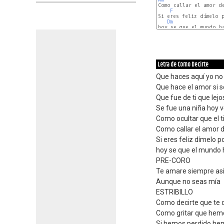
Como callar el amor de
F
Si eres feliz dímelo p
Dm
hoy se que el mundo ha
Letra de Como Decirte
Que haces aquí yo no t
Que hace el amor si s
Que fue de ti que lejo
Se fue una niña hoy 
Como ocultar que el 
Como callar el amor d
Si eres feliz dímelo p
hoy se que el mundo
PRE-CORO
Te amare siempre as
Aunque no seas mía
ESTRIBILLO
Como decirte que te q
Como gritar que hem
Si hemos perdido h