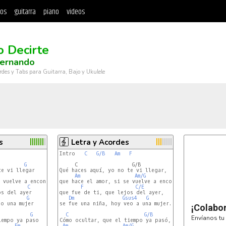
tos
guitarra
piano
videos
 Decirte
Fernando
rdes y Tabs para Guitarra, Bajo y Ukulele
s
Letra y Acordes
Intro   
C
G/B
Am
F
G/B
                                                  Am/G 
G
     C                  G/B                        C/E 
Em
Am
Am/G
 vuelve a encontrar

que hace el amor, si se vuelve a encontrar,

C
F
C/E
s del ayer

que fue de ti, que lejos del ayer,

G
Dm
Gsus4
G
o una mujer

se fue una niña, hoy veo a una mujer.

¡Colabo
G
C
G/B
Envíanos tu 
Cómo ocultar, que el tiempo ya pasó,

Em
Am
Am/G