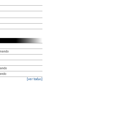
rnando
nando
nando
[ver todas]