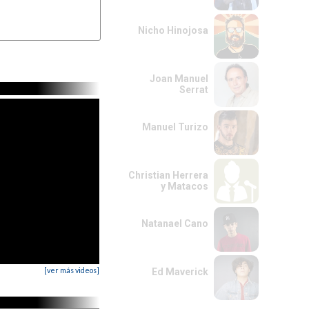
Nicho Hinojosa
Joan Manuel
Serrat
Manuel Turizo
Christian Herrera
y Matacos
Natanael Cano
[ver más videos]
Ed Maverick