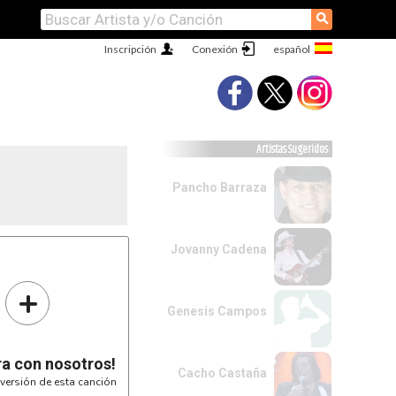
⚲
Inscripción
Conexión
Artistas Sugeridos
Pancho Barraza
Jovanny Cadena
   302010
+
   0X2010
Genesis Campos
ra con nosotros!
Cacho Castaña
versión de esta canción