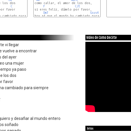
 los dos

como callar, el amor de los dos,

C
F
C/E
or favor

si eres feliz, dímelo por favor,

G
Dm7
Gsus4
E7
Am
 cambiado para siempre

hoy sé que el mundo ha cambiado para siempre eh!

Video de Como Decirte
e vi llegar
e vuelve a encontrar
s del ayer
veo una mujer
tiempo ya paso
e los dos
or favor
 ha cambiado para siempre
í
uiero y desafiar al mundo entero
os soñado
Extras
emos ganado