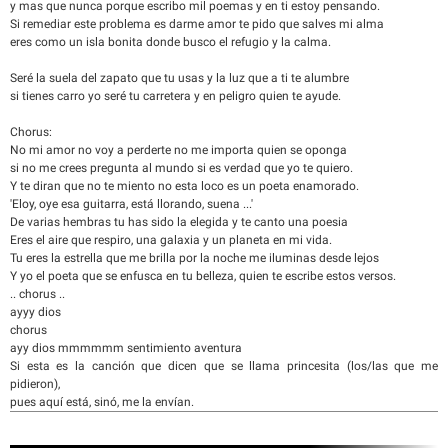
y mas que nunca porque escribo mil poemas y en ti estoy pensando.
Si remediar este problema es darme amor te pido que salves mi alma
eres como un isla bonita donde busco el refugio y la calma.
Seré la suela del zapato que tu usas y la luz que a ti te alumbre
si tienes carro yo seré tu carretera y en peligro quien te ayude.
Chorus:
No mi amor no voy a perderte no me importa quien se oponga
si no me crees pregunta al mundo si es verdad que yo te quiero.
Y te diran que no te miento no esta loco es un poeta enamorado.
'Eloy, oye esa guitarra, está llorando, suena ...'
De varias hembras tu has sido la elegida y te canto una poesia
Eres el aire que respiro, una galaxia y un planeta en mi vida.
Tu eres la estrella que me brilla por la noche me iluminas desde lejos
Y yo el poeta que se enfusca en tu belleza, quien te escribe estos versos.
.. chorus ..
ayyy dios
chorus
ayy dios mmmmmm sentimiento aventura
Si esta es la canción que dicen que se llama princesita (los/las que me
pidieron),
pues aquí está, sinó, me la envían.