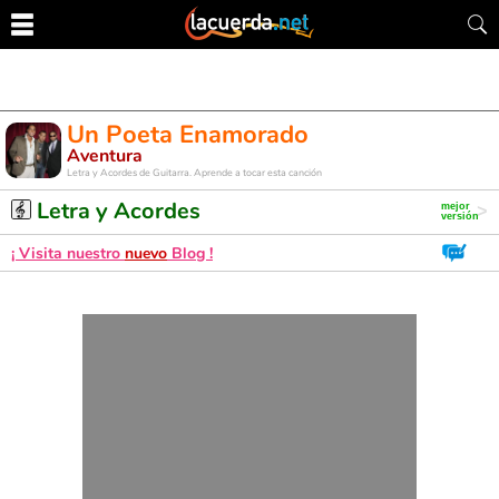
Un Poeta Enamorado
Aventura
Letra y Acordes de Guitarra. Aprende a tocar esta canción
Letra y Acordes
¡ Visita nuestro
nuevo
Blog !