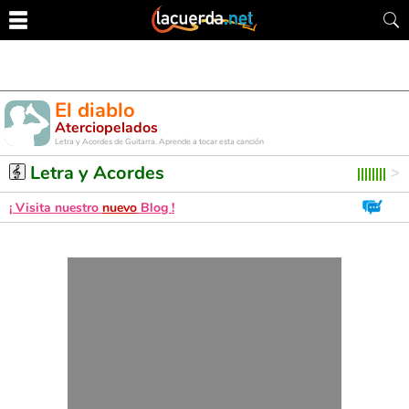
El diablo
Aterciopelados
Letra y Acordes de Guitarra. Aprende a tocar esta canción
Letra y Acordes
¡ Visita nuestro
nuevo
Blog !