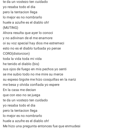
te da un vostezo ten cuidado
yo resaba todo el dia
pero la tentacion llega
lo mejor es no nombrarlo
huele a azufre es el diablo oh!
(MUTING)
Ahora resulta que ayer lo conoci
y no adivinan de el me enamore
oi su voz special hay dios me estremeci
esto no es el diablo turbada yo pense
CORO(distorcion)
toda la vida toda mi vida
he tenido el diablo (bis)
sus ojos de fuego en mis pechos yo senti
se me subio todo no me mire su merce
su espeso bigote me hizo cosquillas en la nariz
me besa y olvida confiada yo espere
En la casa me decian
que con eso no se juega
te da un vostezo ten cuidado
yo resaba todo el dia
pero la tentacion llega
lo mejor es no nombrarlo
huele a azufre es el diablo oh!
Me hizo una pregunta entonces fue que enmudesi