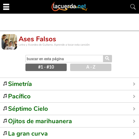
Ases Falsos
Letra y Acordes de Guitarra. Aprende a tocar esta canción
⚲
#1 - #10
A - Z
Simetría
Pacífico
Séptimo Cielo
Ojitos de marihuanera
La gran curva