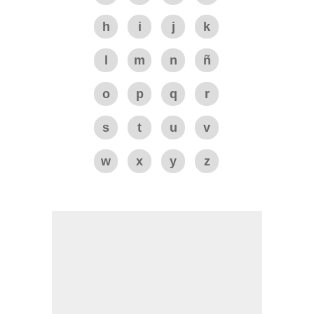
h
i
j
k
l
m
n
ñ
o
p
q
r
s
t
u
v
w
x
y
z