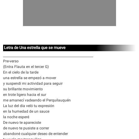
Letra de Una estrella que se mueve
__________________________________________________________
Pre-verso
(Entra Flauta en el tercer G)
En el cielo de la tarde
una estrella se empezó a mover
y suspendí mi actividad para seguir
su brillante movimiento
en trote ligero hacia el sur
me amanecí vadeando el Perquilauquén
La luz del día veló tu expresión
en la humedad de un sauce
la noche esperé
De nuevo te apareciste
de nuevo te pusiste a correr
abandoné cualquier deseo de entender