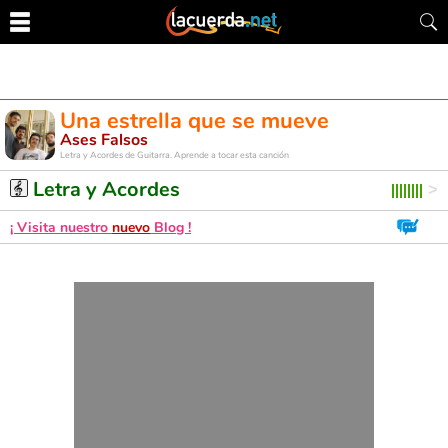
Una estrella que se mueve
Ases Falsos
Letra y Acordes de Guitarra. Aprende a tocar esta canción
Letra y Acordes
¡ Visita nuestro
nuevo
Blog !