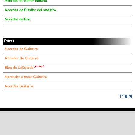
Acordes de Sentir Indiano
Acordes de El taller del maestro
Acordes de Eso
Extras
Acordes de Guitarra
Afinador de Guitarra
¡nuevo!
Blog de LaCuerda
Aprender a tocar Guitarra
Acordes Guitarra
[PT]
[EN]
©
LaCuerda
.net
·
·
·
aviso legal
privacidad
contacto