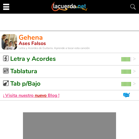
Gehena
Ases Falsos
Letra y Acordes de Guitarra. Aprende a tocar esta canción
Letra y Acordes
Tablatura
Tab p/Bajo
¡ Visita nuestro
nuevo
Blog !