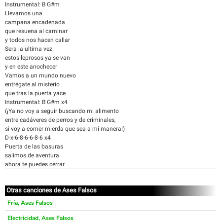
Instrumental: B G#m
Llevamos una
campana encadenada
que resuena al caminar
y todos nos hacen callar
Sera la ultima vez
estos leprosos ya se van
y en este anochecer
Vamos a un mundo nuevo
entrégate al misterio
que tras la puerta yace
Instrumental: B G#m x4
(¡Ya no voy a seguir buscando mi alimento
entre cadáveres de perros y de criminales,
si voy a comer mierda que sea a mi manera!)
D-x-6-8-6-6-8-6 x4
Puerta de las basuras
salimos de aventura
ahora te puedes cerrar
Otras canciones de Ases Falsos
Fría, Ases Falsos
Electricidad, Ases Falsos