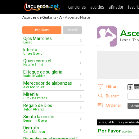
canciones
acordes
afinador
favori
Acordes de Guitarra
»
A
» Ascenzo Norte
Asc
Populares
Historial
Ojos Marrones
Letras, Ta
Lasso
Intento
Ulises Bueno
Quién como él
Natalie Billini
El toque de su gloria
Isabelle Valdez
Merecedor de alabanzas
Filtrar:
Alex Rodriguez
Mirenla
Buscar:
Ciro y los Persas
Ordenar:
Regalo de Dios
Alfab
Julion Alvarez
Siento la unción
Benjamín Rivera
letras, tablaturas y acordes d
Disfruto
Por Favor
Carla Morrison
acordes