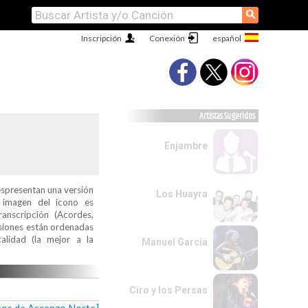
⚲
Inscripción
Conexión
Artistas Sugeridos
Enjambre
espresentan una versión
Los Huayra
a imagen del icono es
ranscripción (Acordes,
ersiones están ordenadas
alidad (la mejor a la
Manuel García
Ciro y los Persas