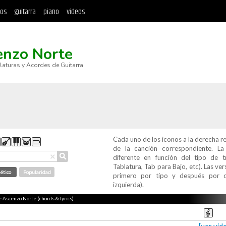
tos
guitarra
piano
videos
enzo Norte
blaturas y Acordes de Guitarra
Cada uno de los iconos a la derecha r
de la canción correspondiente. L
⚲
×
diferente en función del tipo de t
Tablatura, Tab para Bajo, etc). Las v
ético
Popularidad
primero por tipo y después por c
izquierda).
e Ascenzo Norte (chords & lyrics)