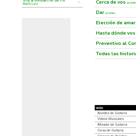
Voy a olvidarme de mí
Cerca de vos
acorde
Mario Luis
Dar
acordes
Elección de ama
Hasta dónde vos
Preventivo al Co
Todas las histor
extras
·
Acordes de Guitarra
·
Videos Musicales
·
Afinador de Guitarra
·
Curso de Guitarra