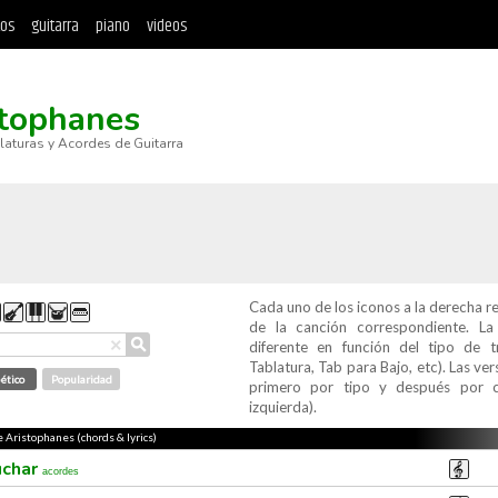
tos
guitarra
piano
videos
stophanes
blaturas y Acordes de Guitarra
Cada uno de los iconos a la derecha r
de la canción correspondiente. L
⚲
×
diferente en función del tipo de t
Tablatura, Tab para Bajo, etc). Las v
ético
Popularidad
primero por tipo y después por c
izquierda).
e Aristophanes (chords & lyrics)
uchar
acordes