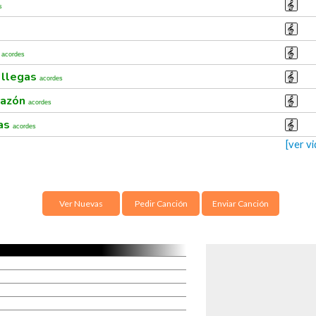
s
r
acordes
 llegas
acordes
razón
acordes
ias
acordes
[ver v
Ver Nuevas
Pedir Canción
Enviar Canción