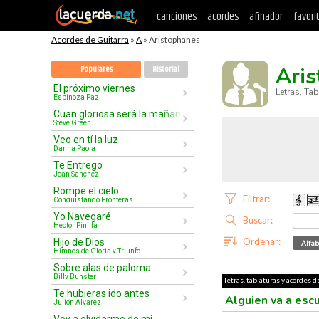
canciones
acordes
afinador
favori
Acordes de Guitarra
»
A
» Aristophanes
Ari
Populares
Historial
El próximo viernes
Letras, Ta
Espinoza Paz
Cuan gloriosa será la mañana
Steve Green
Veo en tí la luz
Danna Paola
Te Entrego
Joan Sanchez
Rompe el cielo
Filtrar:
Conquistando Fronteras
Yo Navegaré
Buscar:
Hector Pinilla
Ordenar:
Hijo de Dios
Alfab
Himnos de Gloria y Triunfo
Sobre alas de paloma
Billy Bunster
letras, tablaturas y acordes d
Te hubieras ido antes
Alguien va a esc
Julion Alvarez