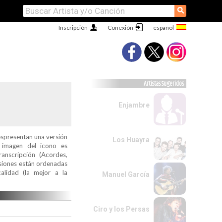
⚲
Inscripción
Conexión
Artistas Sugeridos
Enjambre
espresentan una versión
Los Huayra
a imagen del icono es
ranscripción (Acordes,
ersiones están ordenadas
alidad (la mejor a la
Manuel García
Ciro y los Persas