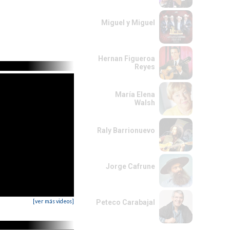
Miguel y Miguel
Hernan Figueroa
Reyes
María Elena
Walsh
Raly Barrionuevo
Jorge Cafrune
[ver más videos]
Peteco Carabajal