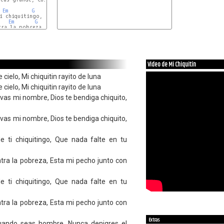
Em
G
Em
G
Em
G
Em
tra la pobreza, Esta mi pecho junto con mis brazos

Video de Mi Chiquitín
 cielo, Mi chiquitin rayito de luna
 cielo, Mi chiquitin rayito de luna
evas mi nombre, Dios te bendiga chiquito,
evas mi nombre, Dios te bendiga chiquito,
 ti chiquitingo, Que nada falte en tu
ntra la pobreza, Esta mi pecho junto con
 ti chiquitingo, Que nada falte en tu
ntra la pobreza, Esta mi pecho junto con
Extras
uando seas hombre, Nunca denigres el