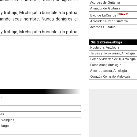
Acordes de Guitarra
Afinador de Guitarra
 trabajo, Mi chiquitin brindale a la patria
¡nuevo!
Blog de LaCuerda
uando seas hombre, Nunca denigres el
Aprender a tocar Guitarra
Acordes Guitarra
 trabajo, Mi chiquitin brindale a la patria
Otras canciones de Antologia
Nostalgia, Antologia
Te vas y no volverás, Antologia
Como olvidarme de ti, Antologia
Falso Amor, Antologia
Amor de arena, Antologia
Corazón Contento, Antologia
da
a
ras
io Vasquez
 largo