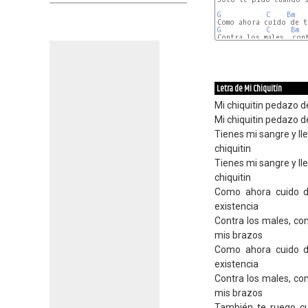
G
C
Bm
G
C
Bm
Contra los males, con
Letra de Mi Chiquitín
Mi chiquitin pedazo de
Mi chiquitin pedazo de
Tienes mi sangre y ll
chiquitin
Tienes mi sangre y ll
chiquitin
Como ahora cuido de
existencia
Contra los males, co
mis brazos
Como ahora cuido de
existencia
Contra los males, co
mis brazos
También te ruego c