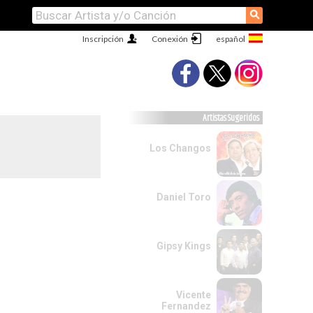
⚲
Inscripción
Conexión
Artistas Sugeridos
Los Changos
Daniel Toro
Gipsy Kings
Vicente
Fernandez