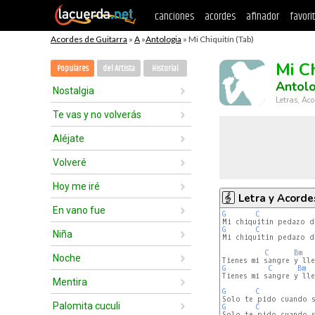
canciones
acordes
afinador
favori
Acordes de Guitarra
»
A
»
Antologia
» Mi Chiquitín (Tab)
Mi Ch
Populares
del Artista
Historial
Antolo
Nostalgia
Letras, Aco
Te vas y no volverás
Aléjate
Volveré
Hoy me iré
Letra y Acorde
En vano fue
G
C
G
C
Niña
Mi chiquitin pedazo d
C
Bm
Noche
G
C
Bm
Tienes mi sangre y lle
Mentira
G
C
Palomita cuculi
G
C
Solo te pido cuando s