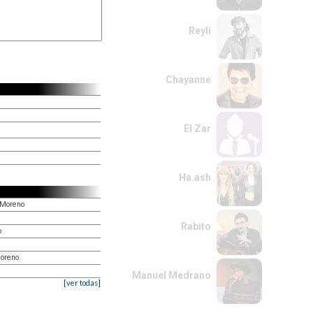
Reyli
Chayanne
El Zar
Ha.ash
e Moreno
Rabito
o
Moreno
Manuel Medrano
[ver todas]