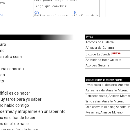
to

E
Tengo que convivir...

C#m
D
C#m
D#
Reflexionar/ para mi dificil es de hacer

D
C#m
Extras
Acordes de Guitarra
paro
Afinador de Guitarra
amo
¡nuevo!
Blog de LaCuerda
an otra cosa
Aprender a tocar Guitarra
Acordes Guitarra
 una conocida
iga
Otras canciones de Annette Moreno
sto
Invierno en el desierto, Annett
Así es la vida, Annette Moreno
ificil es de hacer
Rompecabezas, Annette Moren
uy tarde para yo saber
Si no estás, Annette Moreno
no hablo contigo
Que chevere el amor, Annette 
rderme/ y atraparme en un laberinto
Me amas, Annette Moreno
 es dificil de hacer
s dificil de hacer
no es dificil de hacer