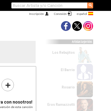
⚲
Inscripción
Conexión
Artistas Sugeridos
Los Rebujitos
El Barrio
+
Rosario
ra con nosotros!
Eros Ramazzotti
versión de esta canción