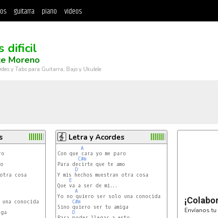
tos
guitarra
piano
videos
 dificil
te Moreno
rdes y Tabs para Guitarra, Bajo y Ukulele
s
Letra y Acordes
A
o

Con que cara yo me paro

C#m
o

Para decirte que te amo

D
otra cosa

Y mis hechos muestran otra cosa

E
Que va a ser de mi...

A
Yo no quiero ser solo una conocida

¡Colabo
 una conocida

C#m
Sino quiero ser tu amiga

Envíanos tu 
ga

D
Para poder llegar a esto
