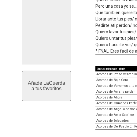
Pero una cosa yo se...
Que tambien quererte a
Llorar ante tus pies/ no
Pedirte ati perdon/ no
Quiero lavar tus pies
Quiero untar tus pie
Quiero hacerte ver/ qu
* FNAL: Eres facil de 
Otras canciones de interés
Acordes de Preso Ventanill
Acordes de Bajo Cero
Añade LaCuerda
Acordes de Volvemos a tu 
a tus favoritos
Acordes de Amar y perder
Acordes de Ahora
Acordes de Crímenes Perfe
Acordes de Angel o demoni
Acordes de Amor Sublime
Acordes de Soledades
Acordes de De Pueblo En P