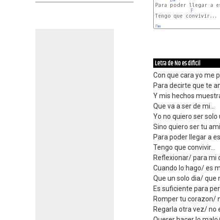
Para poder llegar a es
F
Tengo que convivir...

Dm
Letra de No es dificil
Con que cara yo me 
Para decirte que te 
Y mis hechos muestr
Que va a ser de mi...
Yo no quiero ser solo
Sino quiero ser tu am
Para poder llegar a e
Tengo que convivir...
Reflexionar/ para mi d
Cuando lo hago/ es m
Que un solo dia/ que 
Es suficiente para pe
Romper tu corazon/ no
Regarla otra vez/ no e
Querer hacer lo malo/ 