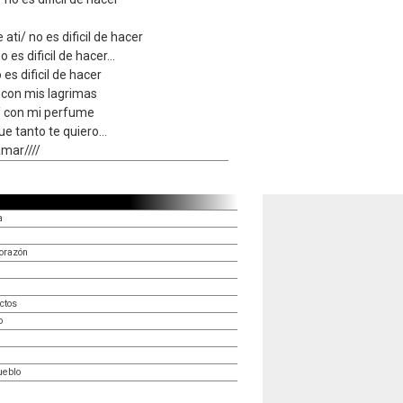
ti/ no es dificil de hacer
 es dificil de hacer...
 es dificil de hacer
/ con mis lagrimas
s/ con mi perfume
e tanto te quiero...
amar////
a
corazón
ctos
o
ueblo