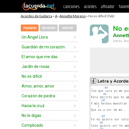
canciones
acordes
afinador
favori
Acordes de Guitarra
»
A
»
Annette Moreno
» No es dificil (Tab)
No es
Populares
del Artista
Historial
Annet
Un Angel Llora
Letras, Aco
Guardián de mi corazón
El amor que me das
Jardín de rosas
No es dificil
Letra y Acorde
Amor, amor, amor
.       
A#
Con que cara yo me par
Dm
Corazón de piedra
Para decirte que te am
D#
Y mis hechos muestran 
Hacia la cruz
F
Que va a ser de mi...

No le digas
A#
Yo no quiero ser solo
Dm
Complicado
Sino quiero ser tu ami
D#