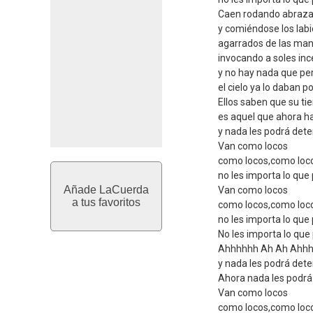
Caen rodando abraz
y comiéndose los lab
agarrados de las ma
invocando a soles inc
y no hay nada que pe
el cielo ya lo daban 
Ellos saben que su t
es aquel que ahora 
y nada les podrá det
Van como locos
como locos,como loc
no les importa lo que
Añade LaCuerda
Van como locos
a tus favoritos
como locos,como loc
no les importa lo que
No les importa lo que
Ahhhhhh Ah Ah Ahh
y nada les podrá det
Ahora nada les podrá
Van como locos
como locos,como loc