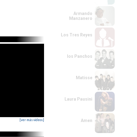
Armando
Manzanero
Los Tres Reyes
los Panchos
Matisse
Laura Pausini
[ver más videos]
Amen