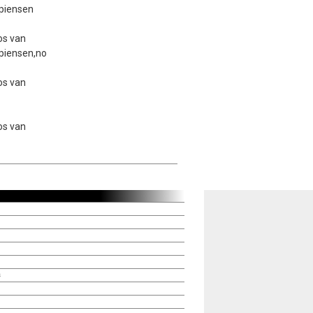
 piensen
os van
 piensen,no
os van
os van
s