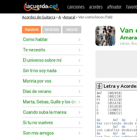
canciones
acordes
afinador
favori
Acordes de Guitarra
»
A
»
Amaral
» Van como locos (Tab)
Van 
Populares
del Artista
Historial
Amara
Como hablar
Letras, Aco
Te necesito
El universo sobre mí
Sin tí no soy nada
Moriría por vos
Letra y Acorde
Días de verano
Am7   (002010)
Am    (002210)
F*    (033210)
Marta, Sebas, Guille y los demás
G*    (055430)
C     (032010)
G     (320033)
Cuando suba la marea
D     (000232)
Am
Am7
Am
Si tu no vuelves
Am
Am7
Am
Son mis amigos
Am
Am7
Am