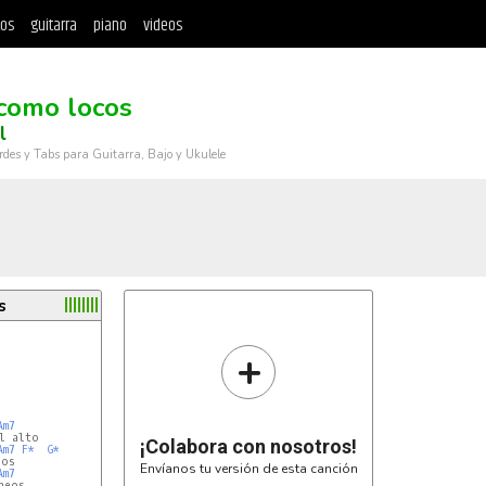
tos
guitarra
piano
videos
como locos
l
rdes y Tabs para Guitarra, Bajo y Ukulele
s
+
Am7
¡Colabora con nosotros!
Am7
F*
G*
Envíanos tu versión de esta canción
Am7