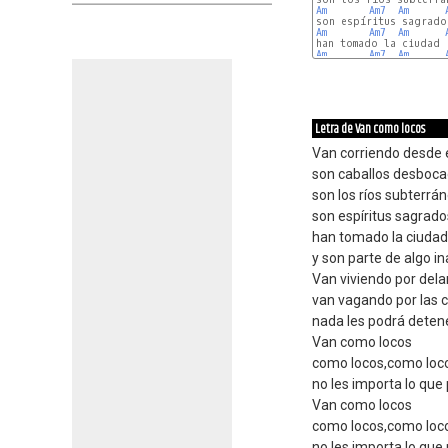
Am
Am7
Am
Am
Am7
Am
Am
Am7
Am
Letra de Van como locos
Van corriendo desde e
son caballos desboc
son los ríos subterrá
son espíritus sagrado
han tomado la ciudad
y son parte de algo i
Van viviendo por dela
van vagando por las c
nada les podrá deten
Van como locos
como locos,como loc
no les importa lo que
Van como locos
como locos,como loc
no les importa lo qu