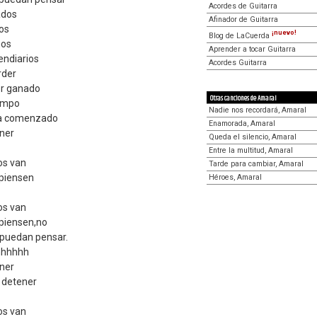
Acordes de Guitarra
ados
Afinador de Guitarra
ios
¡nuevo!
Blog de LaCuerda
nos
Aprender a tocar Guitarra
endiarios
Acordes Guitarra
rder
por ganado
Otras canciones de Amaral
iempo
Nadie nos recordará, Amaral
ha comenzado
Enamorada, Amaral
ener
Queda el silencio, Amaral
Entre la multitud, Amaral
os van
Tarde para cambiar, Amaral
 piensen
Héroes, Amaral
os van
 piensen,no
 puedan pensar.
hhhhhh
ener
 detener
os van