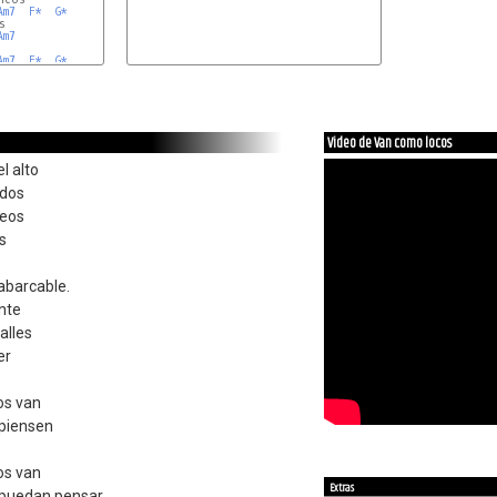
Am7
F*
G*
Am7
Am7
F*
G*
Video de Van como locos
l alto
ados
neos
s
nabarcable.
nte
alles
er
os van
 piensen
os van
Extras
e puedan pensar