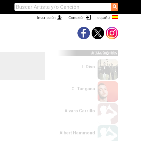
⚲
Inscripción
Conexión
Artistas Sugeridos
Il Divo
C. Tangana
Alvaro Carrillo
Albert Hammond