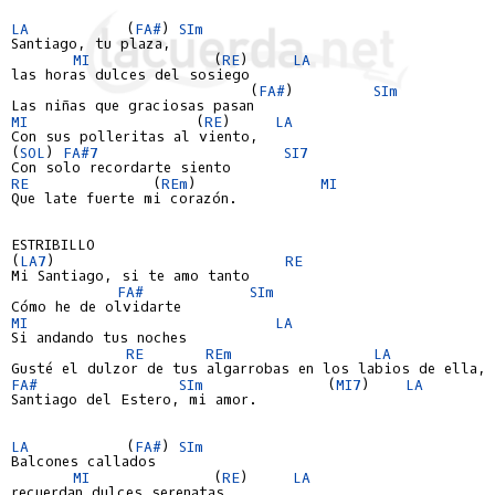
LA 
          (
FA#
) 
SIm
Santiago, tu plaza,

MI 
             (
RE
)     
LA 
las horas dulces del sosiego

                           (
FA#
)         
SIm
MI 
                  (
RE
)     
LA 
Con sus polleritas al viento,

(
SOL
) 
FA#7
SI7
RE 
             (
REm
)              
MI 
Que late fuerte mi corazón.

ESTRIBILLO

(
LA7
)                          
RE
Mi Santiago, si te amo tanto

FA#
SIm
MI 
LA 
Si andando tus noches

RE
REm
LA 
FA#
SIm
              (
MI7
)    
LA 
Santiago del Estero, mi amor.

LA 
          (
FA#
) 
SIm
Balcones callados

MI 
             (
RE
)     
LA 
recuerdan dulces serenatas
