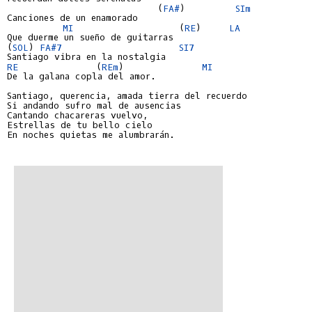
                           (
FA#
)         
SIm
Canciones de un enamorado

MI 
                  (
RE
)     
LA 
Que duerme un sueño de guitarras

(
SOL
) 
FA#7
SI7
RE 
             (
REm
)              
MI 
De la galana copla del amor.

Santiago, querencia, amada tierra del recuerdo

Si andando sufro mal de ausencias

Cantando chacareras vuelvo,

Estrellas de tu bello cielo

En noches quietas me alumbrarán.
