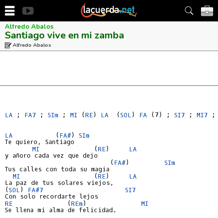
Alfredo Abalos
Santiago vive en mi zamba
Alfredo Abalos
LA
 ; 
FA7
 ; 
SIm
 ; 
MI
 (
RE
) 
LA 
 (
SOL
) 
FA
 (7) ; 
SI7
 ; 
MI7
 ;
LA 
          (
FA#
) 
SIm
Te quiero, Santiago

MI 
             (
RE
)     
LA 
y añoro cada vez que dejo

                           (
FA#
)         
SIm
Tus calles con toda su magia

MI 
                  (
RE
)     
LA 
La paz de tus solares viejos,

(
SOL
) 
FA#7
SI7
RE 
             (
REm
)              
MI 
Se llena mi alma de felicidad.
