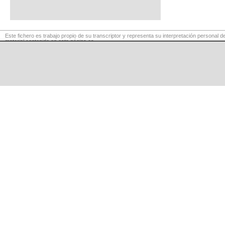
Este fichero es trabajo propio de su transcriptor y representa su interpretación personal de
material contenido en esta página es
para exclusivo uso privado, por lo que se prohibe su reproducción o retransmisión, así c
fines comerciales.
©
LaCuerda
.net
·
·
·
aviso legal
privacidad
contacto