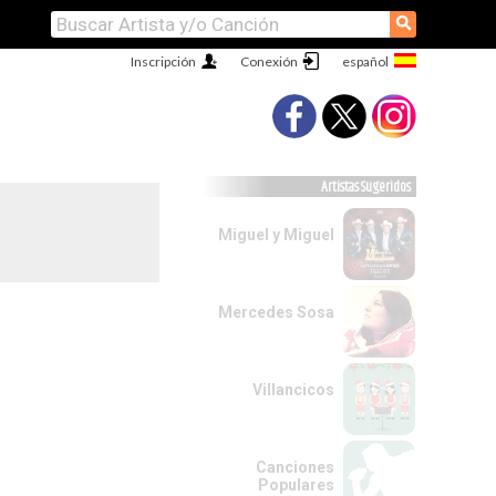
⚲
Inscripción
Conexión
Artistas Sugeridos
Miguel y Miguel
Mercedes Sosa
Villancicos
Canciones
Populares