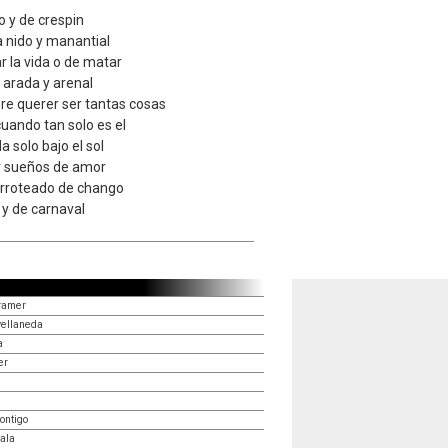
o y de crespin
 nido y manantial
 la vida o de matar
a arada y arenal
re querer ser tantas cosas
uando tan solo es el
 solo bajo el sol
r sueños de amor
garroteado de chango
 y de carnaval
ramer
vellaneda
a
er
ontigo
cala