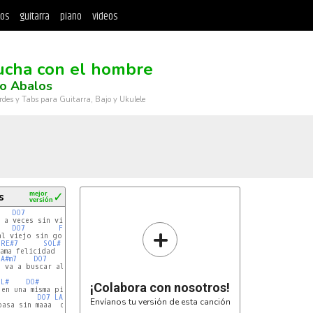
tos
guitarra
piano
videos
)
ucha con el hombre
do Abalos
rdes y Tabs para Guitarra, Bajo y Ukulele
s
mejor
✓
versión
DO7
FAm
+
DO7
FAm
RE#7
SOL#
LA#m7
DO7
FAm
 va a buscar allá

OL#
DO#
¡Colabora con nosotros!
DO7
LA#m7
FAm
Envíanos tu versión de esta canción
asa sin maaa  du  rar
