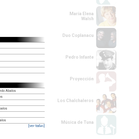
María Elena
Walsh
Duo Coplanacu
Pedro Infante
Proyección
redo Abalos
os
Los Chalchaleros
balos
alos
Música de Tuna
[ver todas]