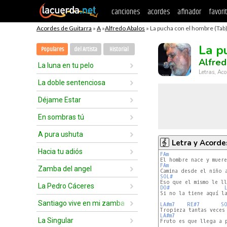
canciones
acordes
afinador
favori
Acordes de Guitarra
»
A
»
Alfredo Abalos
» La pucha con el hombre (Tab
La p
Populares
del Artista
Historial
Alfre
La luna en tu pelo
Letras, Aco
La doble sentenciosa
Déjame Estar
En sombras tú
A pura ushuta
Letra y Acorde
Hacia tu adiós
FAm
FAm
Zamba del angel
SOL#
La Pedro Cáceres
DO#
Si no la tiene aquí la
Santiago vive en mi zamba
LA#m7
RE#7
S
LA#m7
La Singular
Fruto es que llega a p