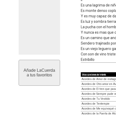
Es una lagrima de niñ
Es monte denso copla
Y es muy capaz de dar
Es luz y sombra tierr
La pucha con el homb
Y nunca es mas que c
Es un camino que anda
Sendero trajinado po
Es un viejo leguero 
Con son de vino triste
Estribillo
Añade LaCuerda
a tus favoritos
Otras canciones de interés
Acordes de Amor de instag
Acordes de Otro amor en A
Acordes de El tren que pas
Acordes de Siempre pude v
Acordes de Tu Vestido
Acordes de Tentempie
Acordes de Me equivoqué c
Acordes de la Puerta de Al