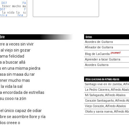
DO7
FAm
DO7
FAm
SOL#
DO#
mbre
Extras
Acordes de Guitarra
e a veces sin vivir
Afinador de Guitarra
al viejo sin gozar
¡nuevo!
Blog de LaCuerda
lama felicidad
Aprender a tocar Guitarra
va a buscar allá
Acordes Guitarra
s en una misma piedra
pasa sin maaa du rar
Otras canciones de Alfredo Abalos
e tener mucho mas
Santiago vive en mi zamba, Alf
la vida la sal
La Pedro Cáceres, Alfredo Abal
a encordada de estrellas
Mi Sañogasta, Alfredo Abalos
 su cooo ra zón
Corazón Santiagueño, Alfredo A
Viejo Corazón, Alfredo Abalos
el único capaz de odiar
Otoño y savia nueva, Alfredo Ab
re se asombre llore y ría
dios creee o