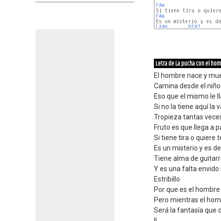
FAm
FAm
LA#m
RE#7
Letra de La pucha con el ho
El hombre nace y muer
Camina desde el niño 
Eso que el mismo le l
Si no la tiene aquí la 
Tropieza tantas vece
Fruto es que llega a 
Si tiene tira o quier
Es un misterio y es de 
Tiene alma de guitarr
Y es una falta envido
Estribillo
Por que es el hombre 
Pero mientras el homb
Será la fantasía que 
II