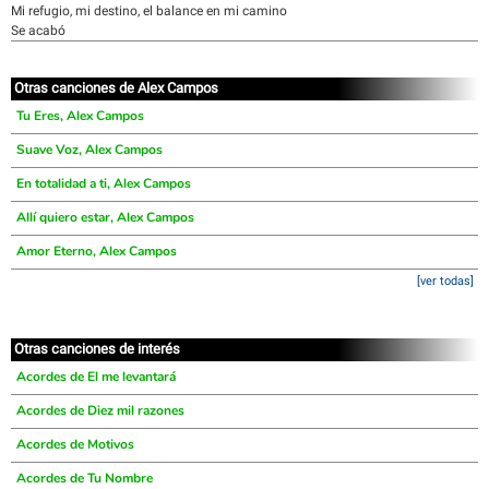
Mi refugio, mi destino, el balance en mi camino
Se acabó
Otras canciones de Alex Campos
Tu Eres, Alex Campos
Suave Voz, Alex Campos
En totalidad a ti, Alex Campos
Allí quiero estar, Alex Campos
Amor Eterno, Alex Campos
[ver todas]
Otras canciones de interés
Acordes de El me levantará
Acordes de Diez mil razones
Acordes de Motivos
Acordes de Tu Nombre