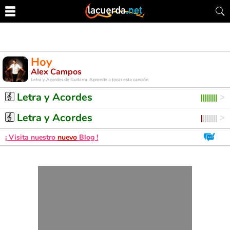
Hoy
Alex Campos
Letra y Acordes de Guitarra. Aprende a tocar esta canción
Letra y Acordes
Letra y Acordes
¡ Visita nuestro
nuevo
Blog !