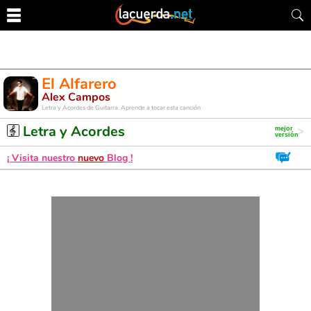
El Alfarero
Alex Campos
Letra y Acordes de Guitarra. Aprende a tocar esta canción
Letra y Acordes
¡ Visita nuestro
nuevo
Blog !