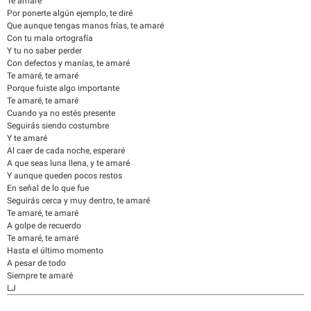
Te amaré
Por ponerte algún ejemplo, te diré
Que aunque tengas manos frías, te amaré
Con tu mala ortografía
Y tu no saber perder
Con defectos y manías, te amaré
Te amaré, te amaré
Porque fuiste algo importante
Te amaré, te amaré
Cuando ya no estés presente
Seguirás siendo costumbre
Y te amaré
Al caer de cada noche, esperaré
A que seas luna llena, y te amaré
Y aunque queden pocos restos
En señal de lo que fue
Seguirás cerca y muy dentro, te amaré
Te amaré, te amaré
A golpe de recuerdo
Te amaré, te amaré
Hasta el último momento
A pesar de todo
Siempre te amaré
LJ