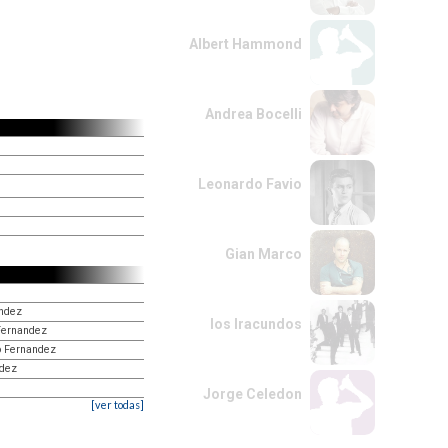
Albert Hammond
Andrea Bocelli
Leonardo Favio
Gian Marco
andez
los Iracundos
 Fernandez
ro Fernandez
ndez
Jorge Celedon
[ver todas]