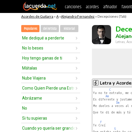
canciones
acordes
afinador
favori
Acordes de Guitarra
»
A
»
Alejandro Fernandez
» Decepciones (Tab)
Dece
Populares
del Artista
Historial
Alejan
Me dediqué a perderte
Letras, Aco
No lo beses
Hoy tengo ganas de ti
Mátalas
Nube Viajera
Letra y Acorde
Como Quien Pierde una Estrella
C
Ya no te extraño, me d
Am
Abrázame
Es diferente y justame
Dm
Me dueles a veces al r
No
Que te di de más y tú 
Si tu supieras
F
Te Creí

Cuando yo quería ser grande
G
Que estaba roto tu cor