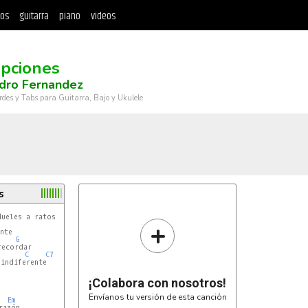
tos
guitarra
piano
videos
pciones
dro Fernandez
rdes y Tabs para Guitarra, Bajo y Ukulele
s
ueles a ratos

+
nte

G
ecordar

C
C7
indiferente

¡Colabora con nosotros!
Envíanos tu versión de esta canción
Em
azón
