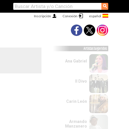
⚲
Inscripción
Conexión
Artistas Sugeridos
Ana Gabriel
Il Divo
Carin León
Armando
Manzanero