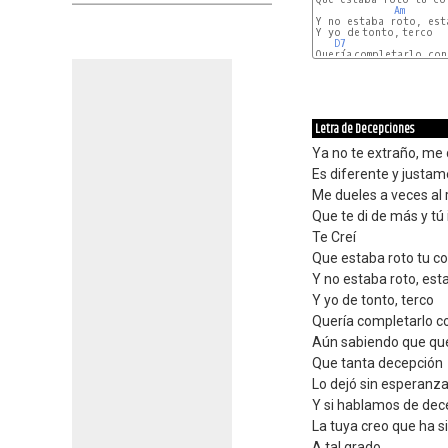
Am
Y no estaba roto, esta
Y yo de tonto, terco

D7
Quería completarlo con 
Letra de Decepciones
Ya no te extraño, me 
Es diferente y justa
Me dueles a veces al 
Que te di de más y tú
Te Creí
Que estaba roto tu c
Y no estaba roto, est
Y yo de tonto, terco
Quería completarlo c
Aún sabiendo que q
Que tanta decepción
Lo dejó sin esperanz
Y si hablamos de dec
La tuya creo que ha s
A tal grado