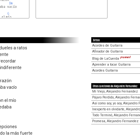
Dm
ba vacío

G
el mío

Extras
Acordes de Guitarra
dueles a ratos
Afinador de Guitarra
mente
¡nuevo!
Blog de LaCuerda
recordar
Aprender a tocar Guitarra
 indiferente
Acordes Guitarra
orazón
Otras canciones de Alejandro Fernandez
aba vacío
Mi Viejo, Alejandro Fernandez
Pájaro Perdido, Alejandro Fern
on el mío
Así como soy, yo soy, Alejandro
uedaba
Inexperto en olvidarte, Alejand
Todo Terminó, Alejandro Ferna
a
Promesa, Alejandro Fernandez
epciones
ido la más fuerte