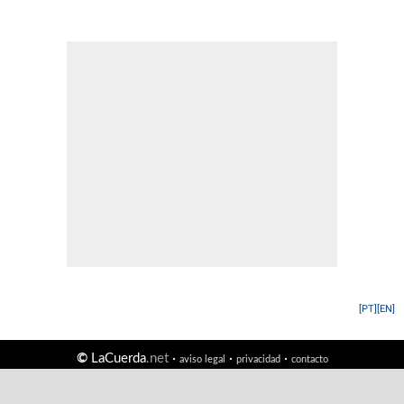
[PT]
[EN]
©
LaCuerda
.net
·
·
·
aviso legal
privacidad
contacto