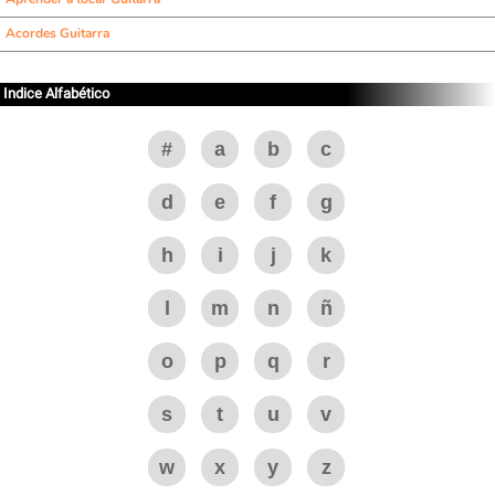
Acordes Guitarra
Indice Alfabético
#
a
b
c
d
e
f
g
h
i
j
k
l
m
n
ñ
o
p
q
r
s
t
u
v
w
x
y
z