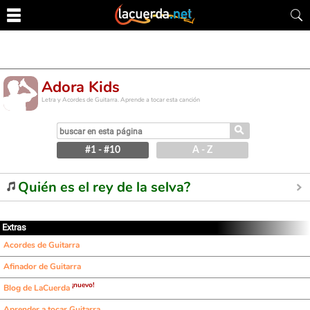
Adora Kids
Letra y Acordes de Guitarra. Aprende a tocar esta canción
⚲
#1 - #10
A - Z
Quién es el rey de la selva?
Extras
Acordes de Guitarra
Afinador de Guitarra
¡nuevo!
Blog de LaCuerda
Aprender a tocar Guitarra