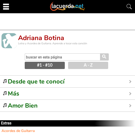
Adriana Botina
Letra y Acordes de Guitarra. Aprende a tocar esta canción
⚲
#1 - #10
A - Z
Desde que te conocí
Más
Amor Bien
Extras
Acordes de Guitarra