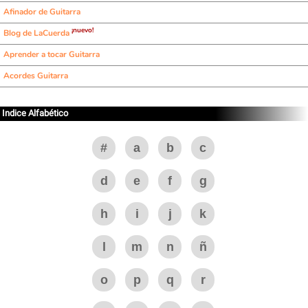
Afinador de Guitarra
¡nuevo!
Blog de LaCuerda
Aprender a tocar Guitarra
Acordes Guitarra
Indice Alfabético
#
a
b
c
d
e
f
g
h
i
j
k
l
m
n
ñ
o
p
q
r