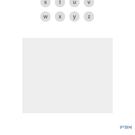
s
t
u
v
w
x
y
z
[PT]
[EN]