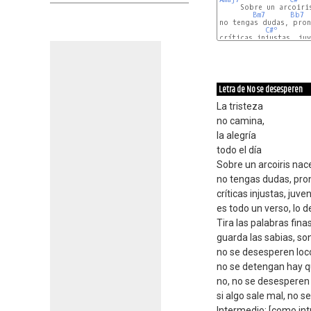
     Sobre un arcoiris
Bm7
Bb7
no tengas dudas, pron
C#º
críticas injustas, juv
Bm7
Bb7
Letra de No se desesperen
La tristeza
no camina,
la alegría
todo el día
Sobre un arcoiris nac
no tengas dudas, pront
críticas injustas, juv
es todo un verso, lo 
Tira las palabras fina
guarda las sabias, so
no se desesperen locos
no se detengan hay qu
no, no se desesperen 
si algo sale mal, no 
Intermedio: [como int