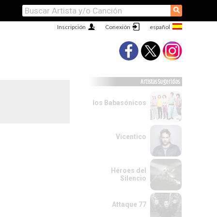
⚲
Inscripción
Conexión
Artistas Sugeridos
los Babasónicos
Vicentico
Héroes del
Silencio
Attaque 77