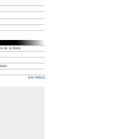
os de la Nada
 Nada
[ver todas]