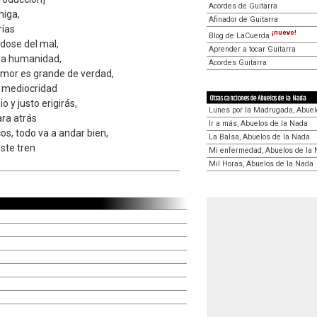
Acordes de Guitarra
miga,
Afinador de Guitarra
rías
¡nuevo!
Blog de LaCuerda
ndose del mal,
Aprender a tocar Guitarra
la humanidad,
Acordes Guitarra
mor es grande de verdad,
 mediocridad
Otras canciones de Abuelos de la Nada
o y justo erigirás,
Lunes por la Madrugada, Abuel
ara atrás
Ir a más, Abuelos de la Nada
os, todo va a andar bien,
La Balsa, Abuelos de la Nada
ste tren
Mi enfermedad, Abuelos de la
Mil Horas, Abuelos de la Nada
n