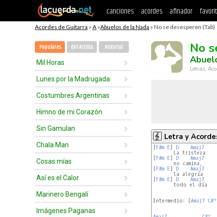
canciones
acordes
afinador
favori
Acordes de Guitarra
»
A
»
Abuelos de la Nada
» No se desesperen (Tab)
No s
Populares
del Artista
Historial
Abuelo
Mil Horas
Letras, Aco
Lunes por la Madrugada
Costumbres Argentinas
Himno de mi Corazón
Sin Gamulan
Letra y Acorde
Chala Man
[
F#m
E
] 
D
Amaj7
       La tristeza

[
F#m
E
] 
D
Amaj7
Cosas mías
       no camina,

[
F#m
E
] 
D
Amaj7
       la alegría

Así es el Calor
[
F#m
E
] 
D
Amaj7
       todo el día

Marinero Bengalí
Intermedio: [
Amaj7
C#º
Imágenes Paganas
Amaj7
C#º