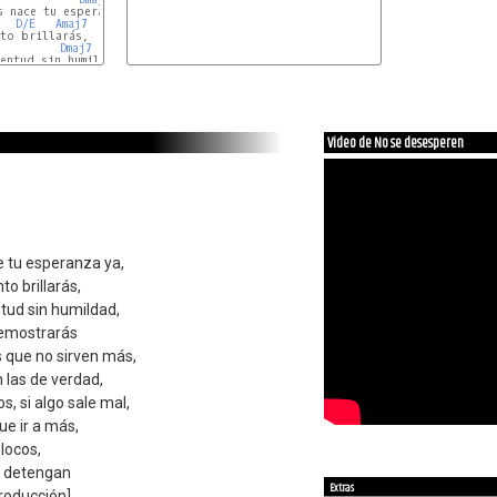
 nace tu esperanza ya,

D/E
Amaj7
to brillarás,

Dmaj7
entud sin humildad,

D/E
Amaj7
Video de No se desesperen
e tu esperanza ya,
o brillarás,
entud sin humildad,
demostrarás
s que no sirven más,
n las de verdad,
, si algo sale mal,
e ir a más,
locos,
se detengan
Extras
roducción]