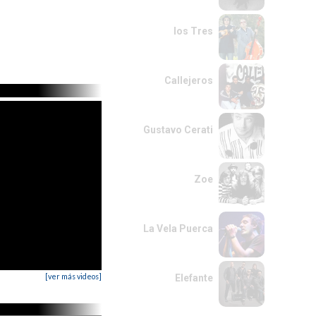
los Tres
Callejeros
Gustavo Cerati
Zoe
La Vela Puerca
[ver más videos]
Elefante