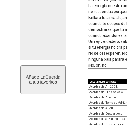
La energía nuestra a
no respondas porque
Brillará tu alma aleja
cuando te ocupes de 
demostrarás que tu a
cuando abandones la
Un rey verdadero, sabi
si tu energía no tira p
No se desesperen, loc
ninguna bala parará e
¡No, oh, no!
Añade LaCuerda
a tus favoritos
Otras canciones de interés
Acordes de A 1200 km
Acordes de El no pereció
Acordes de Abismo
Acordes de Tema de Adriá
Acordes de A Mil
Acordes de Beso a beso
Acordes de Si Entendieras
Acordes de Ojos de perro