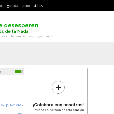
tos
guitarra
piano
videos
e desesperen
s de la Nada
rdes y Tabs para Guitarra, Bajo y Ukulele
s
+
¡Colabora con nosotros!
Dmaj7
Bm7
Bb7
-
D/E
] X 4

Envíanos tu versión de esta canción
Dmaj7