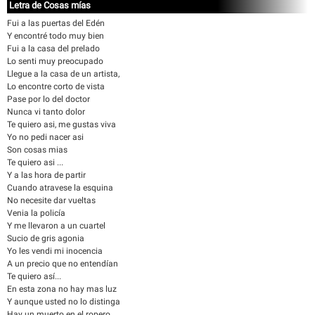
Letra de Cosas mías
Fui a las puertas del Edén
Y encontré todo muy bien
Fui a la casa del prelado
Lo senti muy preocupado
Llegue a la casa de un artista,
Lo encontre corto de vista
Pase por lo del doctor
Nunca vi tanto dolor
Te quiero asi, me gustas viva
Yo no pedi nacer asi
Son cosas mias
Te quiero asi ...
Y a las hora de partir
Cuando atravese la esquina
No necesite dar vueltas
Venia la policía
Y me llevaron a un cuartel
Sucio de gris agonia
Yo les vendi mi inocencia
A un precio que no entendían
Te quiero así...
En esta zona no hay mas luz
Y aunque usted no lo distinga
Hay un muerto en el ropero