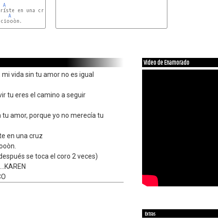
A
Bm
F#m
ríste en una cruz

A
ciooòn.

Video de Enamorado
 mi vida sin tu amor no es igual
vir tu eres el camino a seguir
 tu amor, porque yo no merecía tu
ste en una cruz
iooòn.
después se toca el coro 2 veces)
n...KAREN
CO
Extras