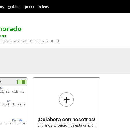
tos
guitarra
piano
videos
morado
am
rdes y Tabs para Guitarra, Bajo y Ukulele
s
Bm
F#m
G
í, mi vida sin tu amor no es igual

+
Bm
F#m
G
 vivir tu eres el camino a seguir 

¡Colabora con nosotros!
Bm
F#m
G
a tu amor, porque yo no merecía tu

Envíanos tu versión de esta canción