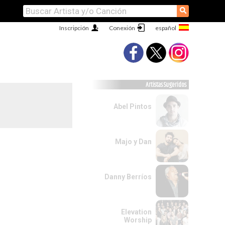
⚲
Inscripción
Conexión
Artistas Sugeridos
Abel Pintos
Majo y Dan
Danny Berríos
Elevation
Worship