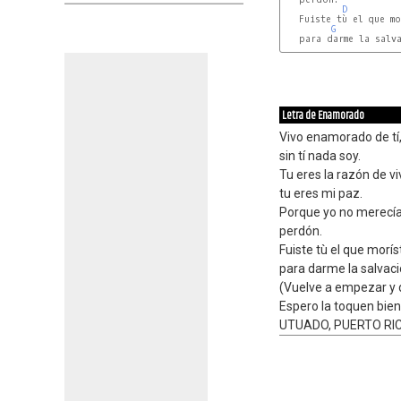
D
   Fuiste tù el que mo
G
   para darme la salva
Letra de Enamorado
Vivo enamorado de tí,
sin tí nada soy.
Tu eres la razón de vi
tu eres mi paz.
Porque yo no merecía
perdón.
Fuiste tù el que morí
para darme la salvac
(Vuelve a empezar y 
Espero la toquen bie
UTUADO, PUERTO RI