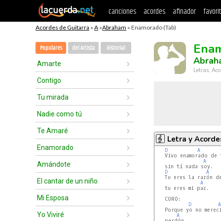
canciones
acordes
afinador
favori
Acordes de Guitarra
»
A
»
Abraham
» Enamorado (Tab)
Ena
Populares
del Artista
Historial
Abrah
Amarte
Letras, Aco
Contigo
Tu mirada
Nadie como tú
Te Amaré
Letra y Acorde
Enamorado
D
A
   Vivo enamorado de t
A
Amándote
   sin tí nada soy.

D
A
   Tu eres la razón de
El cantar de un niño
A
   tu eres mi paz.

Mi Esposa
   CORO:

D
A
   Porque yo no merecí
Yo Viviré
A
   perdón.
