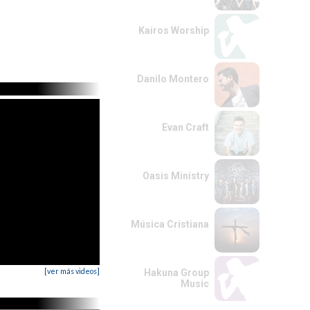
Kairos Worship
Danilo Montero
Evan Craft
Oasis Ministry
Música Cristiana
[ver más videos]
Hakuna Group
Music