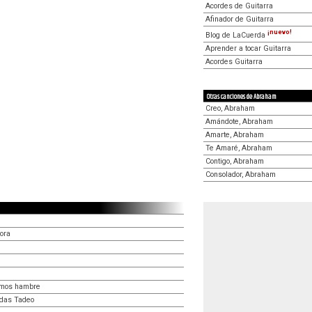
Acordes de Guitarra
Afinador de Guitarra
¡nuevo!
Blog de LaCuerda
Aprender a tocar Guitarra
Acordes Guitarra
Otras canciones de Abraham
Creo, Abraham
Amándote, Abraham
Amarte, Abraham
Te Amaré, Abraham
Contigo, Abraham
Consolador, Abraham
ora
nemos hambre
udas Tadeo