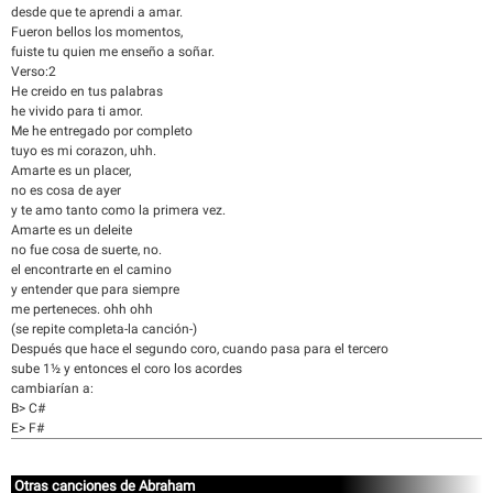
desde que te aprendi a amar.
Fueron bellos los momentos,
fuiste tu quien me enseño a soñar.
Verso:2
He creido en tus palabras
he vivido para ti amor.
Me he entregado por completo
tuyo es mi corazon, uhh.
Amarte es un placer,
no es cosa de ayer
y te amo tanto como la primera vez.
Amarte es un deleite
no fue cosa de suerte, no.
el encontrarte en el camino
y entender que para siempre
me perteneces. ohh ohh
(se repite completa-la canción-)
Después que hace el segundo coro, cuando pasa para el tercero
sube 1½ y entonces el coro los acordes
cambiarían a:
B> C#
E> F#
Otras canciones de Abraham