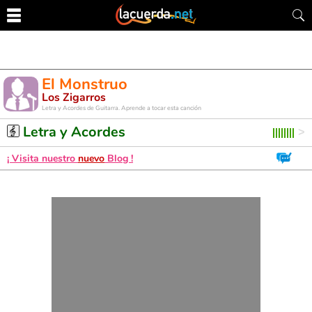
El Monstruo
Los Zigarros
Letra y Acordes de Guitarra. Aprende a tocar esta canción
Letra y Acordes
¡ Visita nuestro
nuevo
Blog !