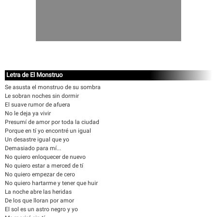
Letra de El Monstruo
Se asusta el monstruo de su sombra
Le sobran noches sin dormir
El suave rumor de afuera
No le deja ya vivir
Presumí de amor por toda la ciudad
Porque en tí yo encontré un igual
Un desastre igual que yo
Demasiado para mí...
No quiero enloquecer de nuevo
No quiero estar a merced de tí
No quiero empezar de cero
No quiero hartarme y tener que huir
La noche abre las heridas
De los que lloran por amor
El sol es un astro negro y yo