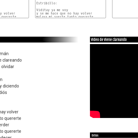
Estribillo:

Viditay ya me voy

y volver

y se me hace que no hay volver

 quererte

malaya mi suerte tanto quererte

Video de Viene clareando
cumán
ne clareando
 olvidar
ón
oy diciendo
diós
hay volver
to quererte
erder
to quererte
Extras
adecer