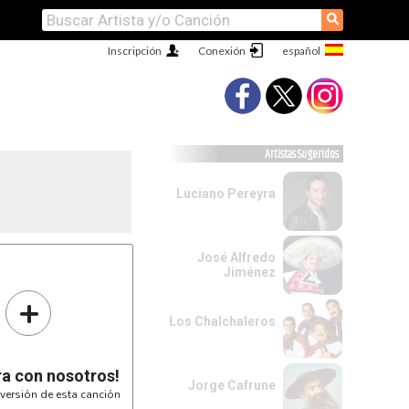
⚲
Inscripción
Conexión
Artistas Sugeridos
Luciano Pereyra
José Alfredo
Jiménez
+
Los Chalchaleros
ra con nosotros!
Jorge Cafrune
versión de esta canción