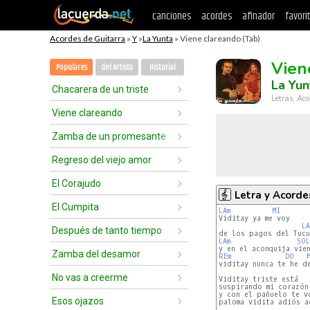
canciones
acordes
afinador
favori
Acordes de Guitarra
»
Y
»
La Yunta
» Viene clareando (Tab)
Vien
Populares
del Artista
Historial
La Yun
Chacarera de un triste
Letras, Aco
Viene clareando
Zamba de un promesante
Regreso del viejo amor
El Corajudo
Letra y Acorde
El Cumpita
LAm
MI
Viditay ya me voy

LA
Después de tanto tiempo
LAm
SOL
Zamba del desamor
REm
DO
viditay nunca te he de
No vas a creerme
Viditay triste está

suspirando mi corazón

y con el pañuelo te v
Esos ojazos
paloma vidita adiós ad