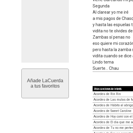
Segunda
Al clarear yo me iré
a mis pagos de Chasq
y hasta las espuelas t
vidita no te olvides d
Zambas sí penas no
eso quiere mi corazó
pero hasta la zamba s
vidita cuando se dice
Lindo tema
Suerte... Chau
Añade LaCuerda
a tus favoritos
Otras canciones de interés
Acordes de Rin Rin
Acordes de Las mulas de 
Acordes de Hábito al abrigo
Acordes de Sweet Caroline
Acordes de Hoy comí con el
Acordes de El dia que me ac
Acordes de Tu no me perte