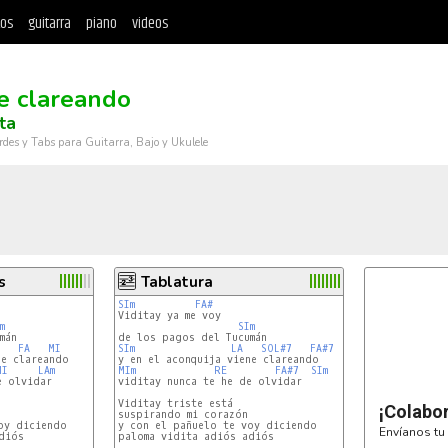
tos
guitarra
piano
videos
e clareando
ta
rdes y Tabs para Guitarra, Bajo y Ukulele
s
Tablatura
SIm
FA#
Viditay ya me voy

m
SIm
FA
MI
SIm
LA
SOL#7
FA#7
MI
LAm
MIm
RE
FA#7
SIm
 olvidar

viditay nunca te he de olvidar

Viditay triste está

¡Colabo
suspirando mi corazón

oy diciendo

y con el pañuelo te voy diciendo

Envíanos tu 
iós

paloma vidita adiós adiós
