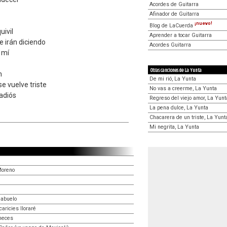
Acordes de Guitarra
Afinador de Guitarra
¡nuevo!
Blog de LaCuerda
uivil
Aprender a tocar Guitarra
e irán diciendo
Acordes Guitarra
e mí
Otras canciones de La Yunta
n
De mi rió, La Yunta
e vuelve triste
No vas a creerme, La Yunta
 adiós
Regreso del viejo amor, La Yunt
La pena dulce, La Yunta
Chacarera de un triste, La Yunt
Mi negrita, La Yunta
Moreno
 abuelo
aricies lloraré
neces