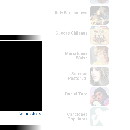
Raly Barrionuevo
Cuecas Chilenas
María Elena
Walsh
Soledad
Pastorutti
Daniel Toro
[ver más videos]
Canciones
Populares