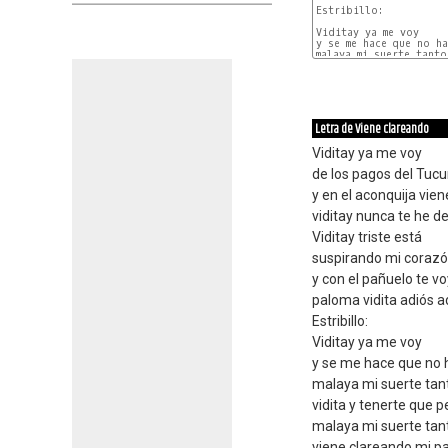
Estribillo:

Viditay ya me voy

y se me hace que no ha
malaya mi suerte tanto
Letra de Viene clareando
Viditay ya me voy
de los pagos del Tu
y en el aconquija vie
viditay nunca te he de
Viditay triste está
suspirando mi coraz
y con el pañuelo te v
paloma vidita adiós a
Estribillo:
Viditay ya me voy
y se me hace que no 
malaya mi suerte tan
vidita y tenerte que p
malaya mi suerte tan
viene clareando mi p